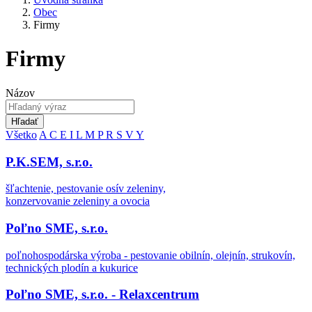
Obec
Firmy
Firmy
Názov
Hľadať
Všetko
A
C
E
I
L
M
P
R
S
V
Y
P.K.SEM, s.r.o.
šľachtenie, pestovanie osív zeleniny,
konzervovanie zeleniny a ovocia
Poľno SME, s.r.o.
poľnohospodárska výroba - pestovanie obilnín, olejnín, strukovín,
technických plodín a kukurice
Poľno SME, s.r.o. - Relaxcentrum