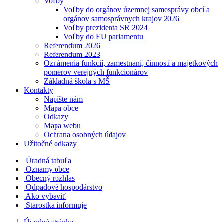
Voľby
Voľby do orgánov územnej samosprávy obcí a
orgánov samosprávnych krajov 2026
Voľby prezidenta SR 2024
Voľby do EU parlamentu
Referendum 2026
Referendum 2023
Oznámenia funkcií, zamestnaní, činností a majetkových
pomerov verejných funkcionárov
Základná škola s MŠ
Kontakty
Napíšte nám
Mapa obce
Odkazy
Mapa webu
Ochrana osobných údajov
Užitočné odkazy
Úradná tabuľa
Oznamy obce
Obecný rozhlas
Odpadové hospodárstvo
Ako vybaviť
Starostka informuje
Úvodná stránka