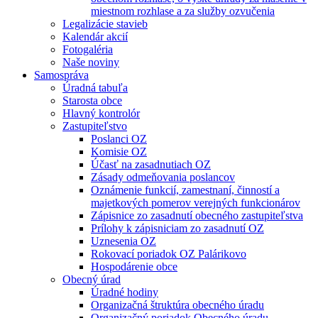
miestnom rozhlase a za služby ozvučenia
Legalizácie stavieb
Kalendár akcií
Fotogaléria
Naše noviny
Samospráva
Úradná tabuľa
Starosta obce
Hlavný kontrolór
Zastupiteľstvo
Poslanci OZ
Komisie OZ
Účasť na zasadnutiach OZ
Zásady odmeňovania poslancov
Oznámenie funkcií, zamestnaní, činností a
majetkových pomerov verejných funkcionárov
Zápisnice zo zasadnutí obecného zastupiteľstva
Prílohy k zápisniciam zo zasadnutí OZ
Uznesenia OZ
Rokovací poriadok OZ Palárikovo
Hospodárenie obce
Obecný úrad
Úradné hodiny
Organizačná štruktúra obecného úradu
Organizačný poriadok Obecného úradu