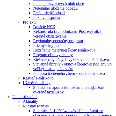
Plnenie rozvojových úloh obce
Nelegálne uloženie odpadu
Prečo triediť odpad
Pozitívna správa
Projekty
Dotácie NSK
Rekonštrukcia chodníka na Poštovej ulici -
verejné obstarávanie
Regionálny operačný program
Priemyselný park
Rozšírenie materskej školy Palárikovo
Program obnovy dediny
Riešenie migračných výziev v obci Palárikovo
Stavebné úpravy - obnova športovej podlahy vo
veľkej a malej telocvični
Podpora triedeného zberu v obci Palárikovo
Kaštieľ Palárikovo
Užitočné odkazy
Stránka s mapou a kontaktami na najbližšie
overené taxislužby
Udalosti v obci
Aktuality
Miestny rozhlas
Smernica č. 1 ⁄ 2024 o zásadách hlásenia v
obecnom rozhlase, o výške úhrady za hlásenie v