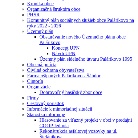
Kronika obce
Organizačná štruktúra obce
PHSR
Komunitný plán sociálnych služieb obce Palárikovo na
roky 2022 - 2026
Územný plán
Obstarávanie nového Územného plánu obce
Palárikovo
Koncept UPN
Návrh ÚPN
Územný plán sídelného útvaru Palárikovo 1995
Obecná polícia
Civilná ochrana obyvateľstva
Farma ošípaných Palárikovo - Šándor
Cintorín
Organizácie
Dobrovoľný hasičský zbor obce
Firmy
Cestovný poriadok
Informácie k mimoriadnej situácii
Starostka informuje
Hlasovanie za víťazný projekt v obci v predajni
COOP Jednota
Rekonštrukcia asfaltovej vozovky na ul.
Štefánikova