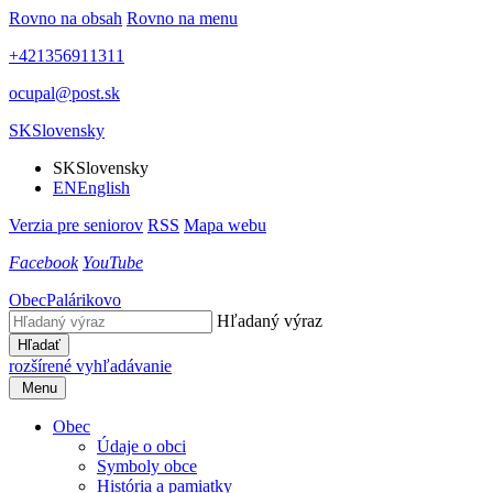
Rovno na obsah
Rovno na menu
+421356911311
ocupal@post.sk
SK
Slovensky
SK
Slovensky
EN
English
Verzia pre seniorov
RSS
Mapa webu
Facebook
YouTube
Obec
Palárikovo
Hľadaný výraz
Hľadať
rozšírené vyhľadávanie
Menu
Obec
Údaje o obci
Symboly obce
História a pamiatky