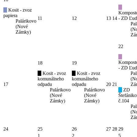
Kosit - zvoz
Kompost
papiera
11
12
13
14
- ZD Ľud
Palárikovo
Pal
(Nové
(N
Zámky)
Zá
22
Kompost
18
19
- ZD Ľud
Kosit - zvoz
Kosit - zvoz
Pal
komunálneho
komunálneho
(N
17
odpadu
odpadu
20
21
Zá
Palárikovo
Palárikovo
ZD
(Nové
(Nové
Štefániko
Zámky)
Zámky)
č.104
Pal
(N
Zá
24
25
26
27
28
29
1
2
5