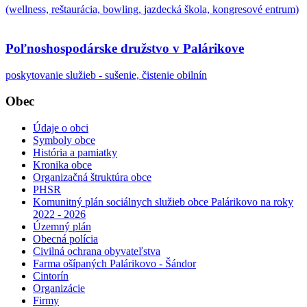
(wellness, reštaurácia, bowling, jazdecká škola, kongresové entrum)
Poľnoshospodárske družstvo v Palárikove
poskytovanie služieb - sušenie, čistenie obilnín
Obec
Údaje o obci
Symboly obce
História a pamiatky
Kronika obce
Organizačná štruktúra obce
PHSR
Komunitný plán sociálnych služieb obce Palárikovo na roky
2022 - 2026
Územný plán
Obecná polícia
Civilná ochrana obyvateľstva
Farma ošípaných Palárikovo - Šándor
Cintorín
Organizácie
Firmy