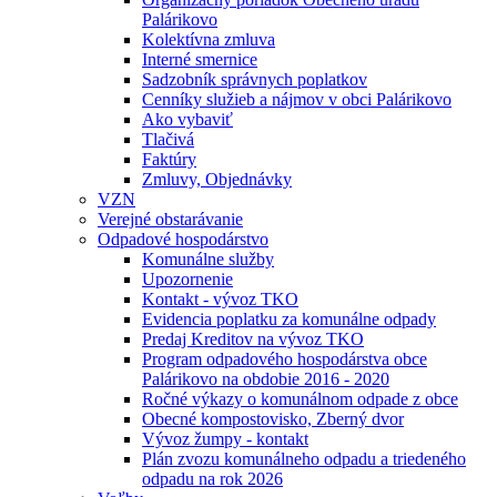
Palárikovo
Kolektívna zmluva
Interné smernice
Sadzobník správnych poplatkov
Cenníky služieb a nájmov v obci Palárikovo
Ako vybaviť
Tlačivá
Faktúry
Zmluvy, Objednávky
VZN
Verejné obstarávanie
Odpadové hospodárstvo
Komunálne služby
Upozornenie
Kontakt - vývoz TKO
Evidencia poplatku za komunálne odpady
Predaj Kreditov na vývoz TKO
Program odpadového hospodárstva obce
Palárikovo na obdobie 2016 - 2020
Ročné výkazy o komunálnom odpade z obce
Obecné kompostovisko, Zberný dvor
Vývoz žumpy - kontakt
Plán zvozu komunálneho odpadu a triedeného
odpadu na rok 2026