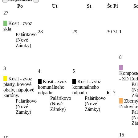
Po
Ut
St
Št
Pi
S
27
Kosit - zvoz
skla
28
29
30
31
1
Palárikovo
(Nové
Zámky)
8
3
4
5
Kompost
Kosit - zvoz
- ZD Ľud
Kosit - zvoz
Kosit - zvoz
plasty, kovové
Pal
komunálneho
komunálneho
obaly, nápojové
(N
odpadu
odpadu
6
7
kartóny.
Zá
Palárikovo
Palárikovo
Palárikovo
Zberný
(Nové
(Nové
(Nové
Ľudovíto
Zámky)
Zámky)
Zámky)
Pal
(N
Zá
15
10