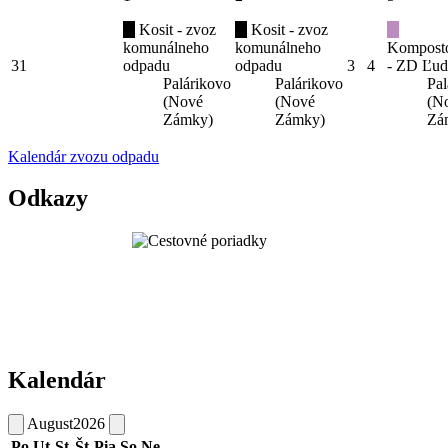
Kosit - zvoz
Kosit - zvoz
komunálneho
komunálneho
Kompost
31
odpadu
odpadu
3
4
- ZD Ľud
Palárikovo
Palárikovo
Pal
(Nové
(Nové
(N
Zámky)
Zámky)
Zá
Kalendár zvozu odpadu
Odkazy
Kalendár
August
2026
Po
Ut
St
Št
Pia
So
Ne