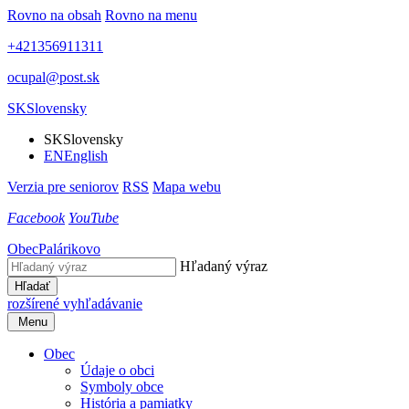
Rovno na obsah
Rovno na menu
+421356911311
ocupal@post.sk
SK
Slovensky
SK
Slovensky
EN
English
Verzia pre seniorov
RSS
Mapa webu
Facebook
YouTube
Obec
Palárikovo
Hľadaný výraz
Hľadať
rozšírené vyhľadávanie
Menu
Obec
Údaje o obci
Symboly obce
História a pamiatky