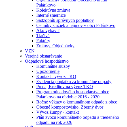
Palárikovo
Kolektívna zmluva
Interné smernice
Sadzobník správnych poplatkov
Cenníky služieb a nájmov v obci Palárikovo
Ako vybaviť
Tlačivá
Faktúry
Zmluvy, Objednávky
VZN
Verejné obstarávanie
Odpadové hospodárstvo
Komunálne služby
Upozornenie
Kontakt - vývoz TKO
Evidencia poplatku za komunálne odpady
Predaj Kreditov na vývoz TKO
Program odpadového hospodárstva obce
Palárikovo na obdobie 2016 - 2020
Ročné výkazy o komunálnom odpade z obce
Obecné kompostovisko, Zberný dvor
Vývoz žumpy - kontakt
Plán zvozu komunálneho odpadu a triedeného
odpadu na rok 2026