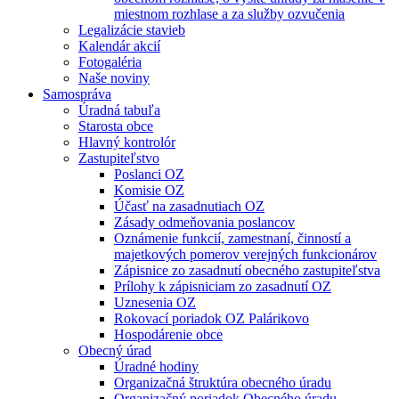
miestnom rozhlase a za služby ozvučenia
Legalizácie stavieb
Kalendár akcií
Fotogaléria
Naše noviny
Samospráva
Úradná tabuľa
Starosta obce
Hlavný kontrolór
Zastupiteľstvo
Poslanci OZ
Komisie OZ
Účasť na zasadnutiach OZ
Zásady odmeňovania poslancov
Oznámenie funkcií, zamestnaní, činností a
majetkových pomerov verejných funkcionárov
Zápisnice zo zasadnutí obecného zastupiteľstva
Prílohy k zápisniciam zo zasadnutí OZ
Uznesenia OZ
Rokovací poriadok OZ Palárikovo
Hospodárenie obce
Obecný úrad
Úradné hodiny
Organizačná štruktúra obecného úradu
Organizačný poriadok Obecného úradu