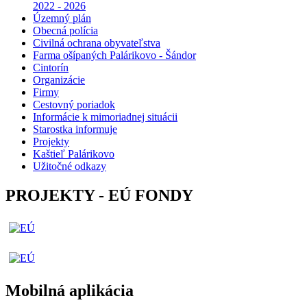
2022 - 2026
Územný plán
Obecná polícia
Civilná ochrana obyvateľstva
Farma ošípaných Palárikovo - Šándor
Cintorín
Organizácie
Firmy
Cestovný poriadok
Informácie k mimoriadnej situácii
Starostka informuje
Projekty
Kaštieľ Palárikovo
Užitočné odkazy
PROJEKTY - EÚ FONDY
Mobilná aplikácia