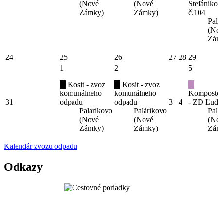
(Nové
(Nové
Štefániko
Zámky)
Zámky)
č.104
Pal
(N
Zá
24
25
26
27
28
29
1
2
5
Kosit - zvoz
Kosit - zvoz
komunálneho
komunálneho
Kompost
31
odpadu
odpadu
3
4
- ZD Ľud
Palárikovo
Palárikovo
Pal
(Nové
(Nové
(N
Zámky)
Zámky)
Zá
Kalendár zvozu odpadu
Odkazy