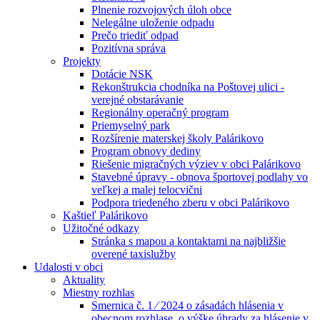
Plnenie rozvojových úloh obce
Nelegálne uloženie odpadu
Prečo triediť odpad
Pozitívna správa
Projekty
Dotácie NSK
Rekonštrukcia chodníka na Poštovej ulici -
verejné obstarávanie
Regionálny operačný program
Priemyselný park
Rozšírenie materskej školy Palárikovo
Program obnovy dediny
Riešenie migračných výziev v obci Palárikovo
Stavebné úpravy - obnova športovej podlahy vo
veľkej a malej telocvični
Podpora triedeného zberu v obci Palárikovo
Kaštieľ Palárikovo
Užitočné odkazy
Stránka s mapou a kontaktami na najbližšie
overené taxislužby
Udalosti v obci
Aktuality
Miestny rozhlas
Smernica č. 1 ⁄ 2024 o zásadách hlásenia v
obecnom rozhlase, o výške úhrady za hlásenie v