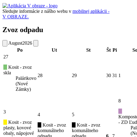
Sledujte informácie z nášho webu v
mobilnej aplikácii -
V OBRAZE.
Zvoz odpadu
August
2026
Po
Ut
St
Št
Pi
S
27
Kosit - zvoz
skla
28
29
30
31
1
Palárikovo
(Nové
Zámky)
8
3
4
5
Kompost
Kosit - zvoz
- ZD Ľud
Kosit - zvoz
Kosit - zvoz
plasty, kovové
Pal
komunálneho
komunálneho
obaly, nápojové
(N
odpadu
odpadu
6
7