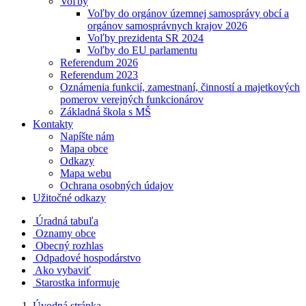
Voľby
Voľby do orgánov územnej samosprávy obcí a
orgánov samosprávnych krajov 2026
Voľby prezidenta SR 2024
Voľby do EU parlamentu
Referendum 2026
Referendum 2023
Oznámenia funkcií, zamestnaní, činností a majetkových
pomerov verejných funkcionárov
Základná škola s MŠ
Kontakty
Napíšte nám
Mapa obce
Odkazy
Mapa webu
Ochrana osobných údajov
Užitočné odkazy
Úradná tabuľa
Oznamy obce
Obecný rozhlas
Odpadové hospodárstvo
Ako vybaviť
Starostka informuje
Úvodná stránka