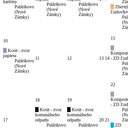
kartóny.
Zá
Palárikovo
Palárikovo
Palárikovo
Zberný
(Nové
(Nové
(Nové
Ľudovíto
Zámky)
Zámky)
Zámky)
Pal
(N
Zá
15
10
Kosit - zvoz
Kompost
papiera
11
12
13
14
- ZD Ľud
Palárikovo
Pal
(Nové
(N
Zámky)
Zá
22
Kompost
18
19
- ZD Ľud
Kosit - zvoz
Kosit - zvoz
Pal
komunálneho
komunálneho
(N
17
odpadu
odpadu
20
21
Zá
Palárikovo
Palárikovo
ZD