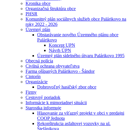
Kronika obce
Organizačná štruktúra obce
PHSR
Komunitný plán sociálnych služieb obce Palárikovo na
roky 2022 - 2026
Územný plán
Obstarávanie nového Územného plánu obce
Palárikovo
Koncept UPN
Návrh ÚPN
Územný plán sídelného útvaru Palárikovo 1995
Obecná polícia
Civilná ochrana obyvateľstva
Farma ošípaných Palárikovo - Šándor
Cintorín
Organizácie
Dobrovoľný hasičský zbor obce
Firmy
Cestovný poriadok
Informácie k mimoriadnej situácii
Starostka informuje
Hlasovanie za víťazný projekt v obci v predajni
COOP Jednota
Rekonštrukcia asfaltovej vozovky na ul.
Štefánikova