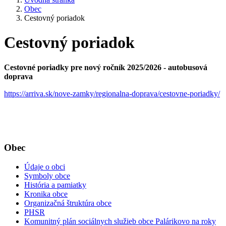
Obec
Cestovný poriadok
Cestovný poriadok
Cestovné poriadky pre nový ročník 2025/2026 - autobusová
doprava
https://arriva.sk/nove-zamky/regionalna-doprava/cestovne-poriadky/
Obec
Údaje o obci
Symboly obce
História a pamiatky
Kronika obce
Organizačná štruktúra obce
PHSR
Komunitný plán sociálnych služieb obce Palárikovo na roky