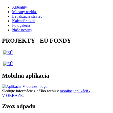
Aktuality
Miestny rozhlas
Legalizácie stavieb
Kalendár akcií
Fotogaléria
Naše noviny
PROJEKTY - EÚ FONDY
Mobilná aplikácia
Sledujte informácie z nášho webu v
mobilnej aplikácii -
V OBRAZE.
Zvoz odpadu