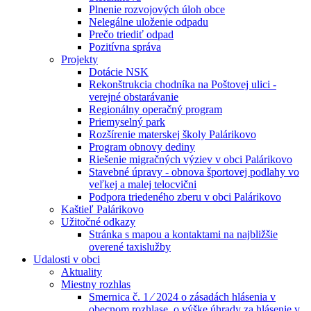
Plnenie rozvojových úloh obce
Nelegálne uloženie odpadu
Prečo triediť odpad
Pozitívna správa
Projekty
Dotácie NSK
Rekonštrukcia chodníka na Poštovej ulici -
verejné obstarávanie
Regionálny operačný program
Priemyselný park
Rozšírenie materskej školy Palárikovo
Program obnovy dediny
Riešenie migračných výziev v obci Palárikovo
Stavebné úpravy - obnova športovej podlahy vo
veľkej a malej telocvični
Podpora triedeného zberu v obci Palárikovo
Kaštieľ Palárikovo
Užitočné odkazy
Stránka s mapou a kontaktami na najbližšie
overené taxislužby
Udalosti v obci
Aktuality
Miestny rozhlas
Smernica č. 1 ⁄ 2024 o zásadách hlásenia v
obecnom rozhlase, o výške úhrady za hlásenie v