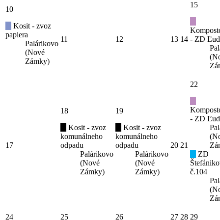
15
10
Kosit - zvoz
Kompost
papiera
11
12
13
14
- ZD Ľud
Palárikovo
Pal
(Nové
(N
Zámky)
Zá
22
Kompost
18
19
- ZD Ľud
Kosit - zvoz
Kosit - zvoz
Pal
komunálneho
komunálneho
(N
17
odpadu
odpadu
20
21
Zá
Palárikovo
Palárikovo
ZD
(Nové
(Nové
Štefániko
Zámky)
Zámky)
č.104
Pal
(N
Zá
24
25
26
27
28
29