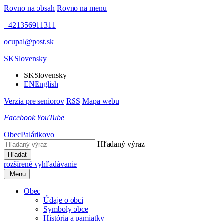
Rovno na obsah
Rovno na menu
+421356911311
ocupal@post.sk
SK
Slovensky
SK
Slovensky
EN
English
Verzia pre seniorov
RSS
Mapa webu
Facebook
YouTube
Obec
Palárikovo
Hľadaný výraz
Hľadať
rozšírené vyhľadávanie
Menu
Obec
Údaje o obci
Symboly obce
História a pamiatky