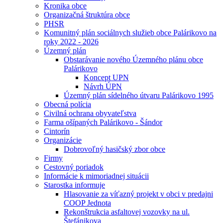
Kronika obce
Organizačná štruktúra obce
PHSR
Komunitný plán sociálnych služieb obce Palárikovo na
roky 2022 - 2026
Územný plán
Obstarávanie nového Územného plánu obce
Palárikovo
Koncept UPN
Návrh ÚPN
Územný plán sídelného útvaru Palárikovo 1995
Obecná polícia
Civilná ochrana obyvateľstva
Farma ošípaných Palárikovo - Šándor
Cintorín
Organizácie
Dobrovoľný hasičský zbor obce
Firmy
Cestovný poriadok
Informácie k mimoriadnej situácii
Starostka informuje
Hlasovanie za víťazný projekt v obci v predajni
COOP Jednota
Rekonštrukcia asfaltovej vozovky na ul.
Štefánikova