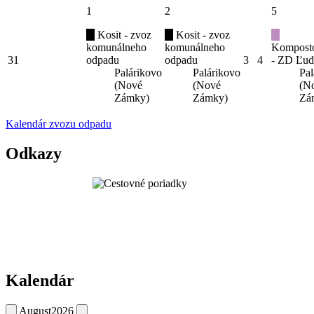
1
2
5
Kosit - zvoz
Kosit - zvoz
komunálneho
komunálneho
Kompost
31
odpadu
odpadu
3
4
- ZD Ľud
Palárikovo
Palárikovo
Pal
(Nové
(Nové
(N
Zámky)
Zámky)
Zá
Kalendár zvozu odpadu
Odkazy
Kalendár
August
2026