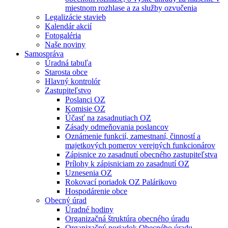
miestnom rozhlase a za služby ozvučenia
Legalizácie stavieb
Kalendár akcií
Fotogaléria
Naše noviny
Samospráva
Úradná tabuľa
Starosta obce
Hlavný kontrolór
Zastupiteľstvo
Poslanci OZ
Komisie OZ
Účasť na zasadnutiach OZ
Zásady odmeňovania poslancov
Oznámenie funkcií, zamestnaní, činností a
majetkových pomerov verejných funkcionárov
Zápisnice zo zasadnutí obecného zastupiteľstva
Prílohy k zápisniciam zo zasadnutí OZ
Uznesenia OZ
Rokovací poriadok OZ Palárikovo
Hospodárenie obce
Obecný úrad
Úradné hodiny
Organizačná štruktúra obecného úradu
Organizačný poriadok Obecného úradu