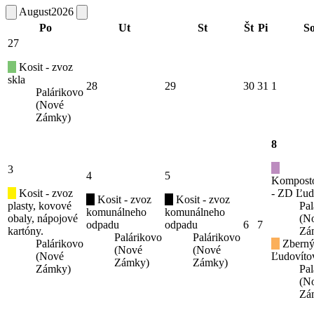
August
2026
Po
Ut
St
Št
Pi
S
27
Kosit - zvoz
skla
28
29
30
31
1
Palárikovo
(Nové
Zámky)
8
3
4
5
Kompost
Kosit - zvoz
- ZD Ľud
Kosit - zvoz
Kosit - zvoz
plasty, kovové
Pal
komunálneho
komunálneho
obaly, nápojové
(N
odpadu
odpadu
6
7
kartóny.
Zá
Palárikovo
Palárikovo
Palárikovo
Zberný
(Nové
(Nové
(Nové
Ľudovíto
Zámky)
Zámky)
Zámky)
Pal
(N
Zá