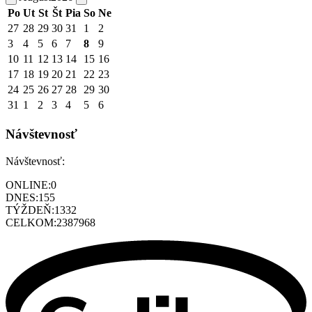
Po
Ut
St
Št
Pia
So
Ne
27
28
29
30
31
1
2
3
4
5
6
7
8
9
10
11
12
13
14
15
16
17
18
19
20
21
22
23
24
25
26
27
28
29
30
31
1
2
3
4
5
6
Návštevnosť
Návštevnosť:
ONLINE:
0
DNES:
155
TÝŽDEŇ:
1332
CELKOM:
2387968