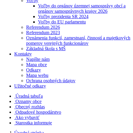
Voľby
Voľby do orgánov územnej samosprávy obcí a
orgánov samosprávnych krajov 2026
Voľby prezidenta SR 2024
Voľby do EU parlamentu
Referendum 2026
Referendum 2023
Oznámenia funkcií, zamestnaní, činností a majetkových
pomerov verejných funkcionárov
Základná škola s MŠ
Kontakty
Napíšte nám
Mapa obce
Odkazy
Mapa webu
Ochrana osobných údajov
Užitočné odkazy
Úradná tabuľa
Oznamy obce
Obecný rozhlas
Odpadové hospodárstvo
Ako vybaviť
Starostka informuje
Úvodná stránka