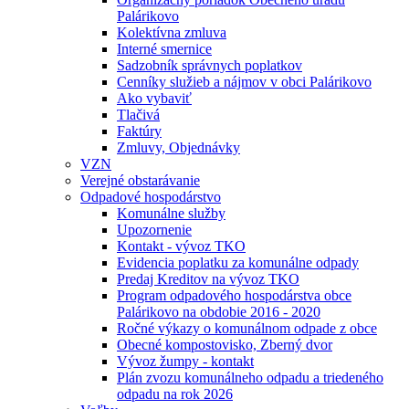
Palárikovo
Kolektívna zmluva
Interné smernice
Sadzobník správnych poplatkov
Cenníky služieb a nájmov v obci Palárikovo
Ako vybaviť
Tlačivá
Faktúry
Zmluvy, Objednávky
VZN
Verejné obstarávanie
Odpadové hospodárstvo
Komunálne služby
Upozornenie
Kontakt - vývoz TKO
Evidencia poplatku za komunálne odpady
Predaj Kreditov na vývoz TKO
Program odpadového hospodárstva obce
Palárikovo na obdobie 2016 - 2020
Ročné výkazy o komunálnom odpade z obce
Obecné kompostovisko, Zberný dvor
Vývoz žumpy - kontakt
Plán zvozu komunálneho odpadu a triedeného
odpadu na rok 2026