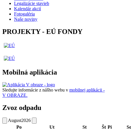
Legalizácie stavieb
Kalendár akcií
Fotogaléria
Naše noviny
PROJEKTY - EÚ FONDY
Mobilná aplikácia
Sledujte informácie z nášho webu v
mobilnej aplikácii -
V OBRAZE.
Zvoz odpadu
August
2026
Po
Ut
St
Št
Pi
S