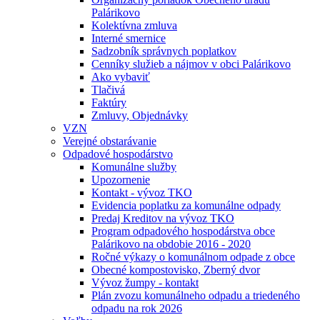
Palárikovo
Kolektívna zmluva
Interné smernice
Sadzobník správnych poplatkov
Cenníky služieb a nájmov v obci Palárikovo
Ako vybaviť
Tlačivá
Faktúry
Zmluvy, Objednávky
VZN
Verejné obstarávanie
Odpadové hospodárstvo
Komunálne služby
Upozornenie
Kontakt - vývoz TKO
Evidencia poplatku za komunálne odpady
Predaj Kreditov na vývoz TKO
Program odpadového hospodárstva obce
Palárikovo na obdobie 2016 - 2020
Ročné výkazy o komunálnom odpade z obce
Obecné kompostovisko, Zberný dvor
Vývoz žumpy - kontakt
Plán zvozu komunálneho odpadu a triedeného
odpadu na rok 2026