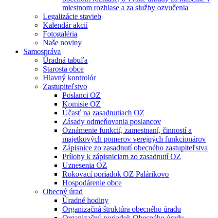
miestnom rozhlase a za služby ozvučenia
Legalizácie stavieb
Kalendár akcií
Fotogaléria
Naše noviny
Samospráva
Úradná tabuľa
Starosta obce
Hlavný kontrolór
Zastupiteľstvo
Poslanci OZ
Komisie OZ
Účasť na zasadnutiach OZ
Zásady odmeňovania poslancov
Oznámenie funkcií, zamestnaní, činností a
majetkových pomerov verejných funkcionárov
Zápisnice zo zasadnutí obecného zastupiteľstva
Prílohy k zápisniciam zo zasadnutí OZ
Uznesenia OZ
Rokovací poriadok OZ Palárikovo
Hospodárenie obce
Obecný úrad
Úradné hodiny
Organizačná štruktúra obecného úradu
Organizačný poriadok Obecného úradu