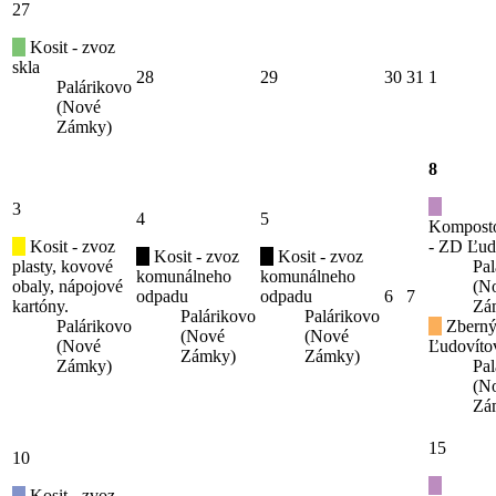
27
Kosit - zvoz
skla
28
29
30
31
1
Palárikovo
(Nové
Zámky)
8
3
4
5
Kompost
Kosit - zvoz
- ZD Ľud
Kosit - zvoz
Kosit - zvoz
plasty, kovové
Pal
komunálneho
komunálneho
obaly, nápojové
(N
odpadu
odpadu
6
7
kartóny.
Zá
Palárikovo
Palárikovo
Palárikovo
Zberný
(Nové
(Nové
(Nové
Ľudovíto
Zámky)
Zámky)
Zámky)
Pal
(N
Zá
15
10
Kosit - zvoz