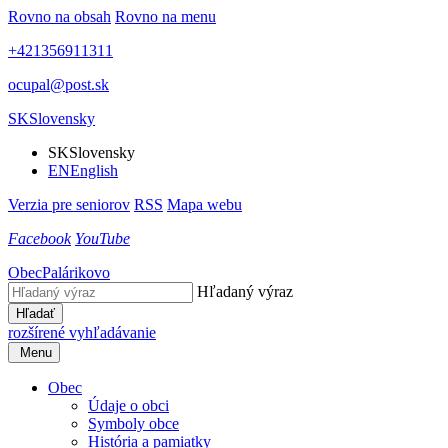
Rovno na obsah
Rovno na menu
+421356911311
ocupal@post.sk
SK
Slovensky
SK
Slovensky
EN
English
Verzia pre seniorov
RSS
Mapa webu
Facebook
YouTube
Obec
Palárikovo
Hľadaný výraz
Hľadať
rozšírené vyhľadávanie
Menu
Obec
Údaje o obci
Symboly obce
História a pamiatky