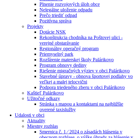
Plnenie rozvojových úloh obce
Nelegálne uloženie odpadu
Prečo triediť odpad
Pozitívna správa
Projekty
Dotácie NSK
Rekonštrukcia chodníka na Poštovej ulici -
verejné obstarávanie
Regionálny operačný program
Priemyselný park
Rozšírenie materskej školy Palárikovo
Program obnovy dediny
Riešenie migračných výziev v obci Palárikovo
Stavebné úpravy - obnova športovej podlahy vo
veľkej a malej telocvični
Podpora triedeného zberu v obci Palárikovo
Kaštieľ Palárikovo
Užitočné odkazy
Stránka s mapou a kontaktami na najbližšie
overené taxislužby
Udalosti v obci
Aktuality
Miestny rozhlas
Smernica č. 1 ⁄ 2024 o zásadách hlásenia v
obecnom rozhlase, o výške úhrady za hlásenie v