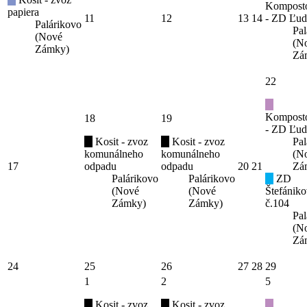
Kompost
papiera
11
12
13
14
- ZD Ľud
Palárikovo
Pal
(Nové
(N
Zámky)
Zá
22
Kompost
18
19
- ZD Ľud
Kosit - zvoz
Kosit - zvoz
Pal
komunálneho
komunálneho
(N
17
odpadu
odpadu
20
21
Zá
Palárikovo
Palárikovo
ZD
(Nové
(Nové
Štefániko
Zámky)
Zámky)
č.104
Pal
(N
Zá
24
25
26
27
28
29
1
2
5
Kosit - zvoz
Kosit - zvoz