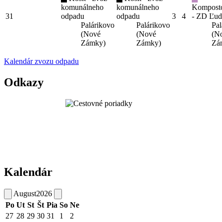
komunálneho
komunálneho
Kompost
31
odpadu
odpadu
3
4
- ZD Ľud
Palárikovo
Palárikovo
Pal
(Nové
(Nové
(N
Zámky)
Zámky)
Zá
Kalendár zvozu odpadu
Odkazy
Kalendár
August
2026
Po
Ut
St
Št
Pia
So
Ne
27
28
29
30
31
1
2