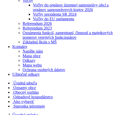
Voľby
Voľby do orgánov územnej samosprávy obcí a
orgánov samosprávnych krajov 2026
Voľby prezidenta SR 2024
Voľby do EU parlamentu
Referendum 2026
Referendum 2023
Oznámenia funkcií, zamestnaní, činností a majetkových
pomerov verejných funkcionárov
Základná škola s MŠ
Kontakty
Napíšte nám
Mapa obce
Odkazy
Mapa webu
Ochrana osobných údajov
Užitočné odkazy
Úradná tabuľa
Oznamy obce
Obecný rozhlas
Odpadové hospodárstvo
Ako vybaviť
Starostka informuje
Úvodná stránka