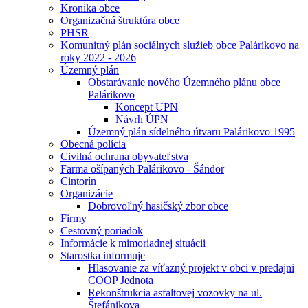
Kronika obce
Organizačná štruktúra obce
PHSR
Komunitný plán sociálnych služieb obce Palárikovo na
roky 2022 - 2026
Územný plán
Obstarávanie nového Územného plánu obce
Palárikovo
Koncept UPN
Návrh ÚPN
Územný plán sídelného útvaru Palárikovo 1995
Obecná polícia
Civilná ochrana obyvateľstva
Farma ošípaných Palárikovo - Šándor
Cintorín
Organizácie
Dobrovoľný hasičský zbor obce
Firmy
Cestovný poriadok
Informácie k mimoriadnej situácii
Starostka informuje
Hlasovanie za víťazný projekt v obci v predajni
COOP Jednota
Rekonštrukcia asfaltovej vozovky na ul.
Štefánikova