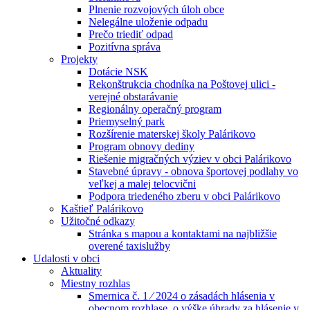
Plnenie rozvojových úloh obce
Nelegálne uloženie odpadu
Prečo triediť odpad
Pozitívna správa
Projekty
Dotácie NSK
Rekonštrukcia chodníka na Poštovej ulici -
verejné obstarávanie
Regionálny operačný program
Priemyselný park
Rozšírenie materskej školy Palárikovo
Program obnovy dediny
Riešenie migračných výziev v obci Palárikovo
Stavebné úpravy - obnova športovej podlahy vo
veľkej a malej telocvični
Podpora triedeného zberu v obci Palárikovo
Kaštieľ Palárikovo
Užitočné odkazy
Stránka s mapou a kontaktami na najbližšie
overené taxislužby
Udalosti v obci
Aktuality
Miestny rozhlas
Smernica č. 1 ⁄ 2024 o zásadách hlásenia v
obecnom rozhlase, o výške úhrady za hlásenie v