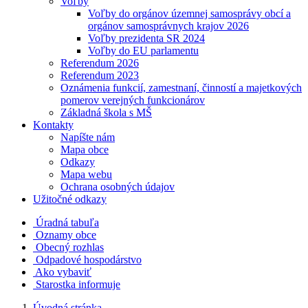
Voľby
Voľby do orgánov územnej samosprávy obcí a
orgánov samosprávnych krajov 2026
Voľby prezidenta SR 2024
Voľby do EU parlamentu
Referendum 2026
Referendum 2023
Oznámenia funkcií, zamestnaní, činností a majetkových
pomerov verejných funkcionárov
Základná škola s MŠ
Kontakty
Napíšte nám
Mapa obce
Odkazy
Mapa webu
Ochrana osobných údajov
Užitočné odkazy
Úradná tabuľa
Oznamy obce
Obecný rozhlas
Odpadové hospodárstvo
Ako vybaviť
Starostka informuje
Úvodná stránka