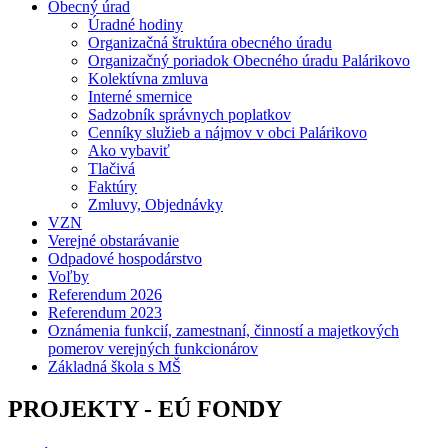
Obecný úrad
Úradné hodiny
Organizačná štruktúra obecného úradu
Organizačný poriadok Obecného úradu Palárikovo
Kolektívna zmluva
Interné smernice
Sadzobník správnych poplatkov
Cenníky služieb a nájmov v obci Palárikovo
Ako vybaviť
Tlačivá
Faktúry
Zmluvy, Objednávky
VZN
Verejné obstarávanie
Odpadové hospodárstvo
Voľby
Referendum 2026
Referendum 2023
Oznámenia funkcií, zamestnaní, činností a majetkových
pomerov verejných funkcionárov
Základná škola s MŠ
PROJEKTY - EÚ FONDY