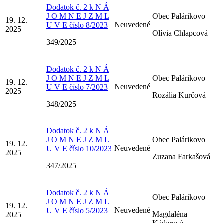
Dodatok č. 2 k N Á
J O M N E J Z M L
Obec Palárikovo
19. 12.
Neuvedené
U V E číslo 8/2023
2025
Olívia Chlapcová
349/2025
Dodatok č. 2 k N Á
J O M N E J Z M L
Obec Palárikovo
19. 12.
Neuvedené
U V E číslo 7/2023
2025
Rozália Kurčová
348/2025
Dodatok č. 2 k N Á
J O M N E J Z M L
Obec Palárikovo
19. 12.
Neuvedené
U V E číslo 10/2023
2025
Zuzana Farkašová
347/2025
Dodatok č. 2 k N Á
Obec Palárikovo
J O M N E J Z M L
19. 12.
Neuvedené
U V E číslo 5/2023
Magdaléna
2025
Kádarová