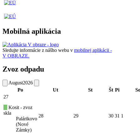
Mobilná aplikácia
Sledujte informácie z nášho webu v
mobilnej aplikácii -
V OBRAZE.
Zvoz odpadu
August
2026
Po
Ut
St
Št
Pi
S
27
Kosit - zvoz
skla
28
29
30
31
1
Palárikovo
(Nové
Zámky)