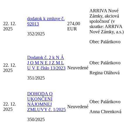
ARRIVA Nové
Zámky, akciová
dodatok k zmluve č.
spoločnosť (v
22. 12.
274,00
92013
skratke: ARRIVA
2025
EUR
Nové Zámky, a.s.)
352/2025
Obec Palárikovo
Dodatok č. 2 k N Á
J O M N E J Z M L
Obec Palárikovo
22. 12.
Neuvedené
U V E číslo 13/2023
2025
Regina Oláhová
351/2025
DOHODA O
UKONČENÍ
Obec Palárikovo
22. 12.
NÁJOMNEJ
Neuvedené
2025
ZMLUVY č. 1/2025
Anna Chrenková
350/2025