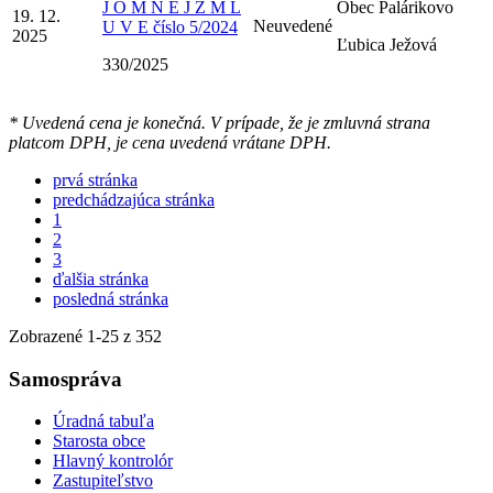
J O M N E J Z M L
Obec Palárikovo
19. 12.
Neuvedené
U V E číslo 5/2024
2025
Ľubica Ježová
330/2025
* Uvedená cena je konečná. V prípade, že je zmluvná strana
platcom DPH, je cena uvedená vrátane DPH.
prvá stránka
predchádzajúca stránka
1
2
3
ďalšia stránka
posledná stránka
Zobrazené
1
-
25
z 352
Samospráva
Úradná tabuľa
Starosta obce
Hlavný kontrolór
Zastupiteľstvo