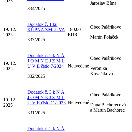
2025
Jaroslav Bíma
334/2025
Dodatok č. 1 ku
Obec Palárikovo
19. 12.
180,00
KÚPNA ZMLUVA
2025
EUR
Martin Polaček
333/2025
Dodatok č. 2 k N Á
Obec Palárikovo
J O M N E J Z M L
19. 12.
Neuvedené
U V E číslo 7/2024
Veronika
2025
Kovačiková
332/2025
Dodatok č. 3 k N Á
Obec Palárikovo
J O M N E J Z M L
19. 12.
Neuvedené
U V E číslo 11/2023
Dana Bachorecová
2025
a Martin Bachorec
331/2025
Dodatok č. 2 k N Á