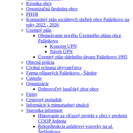
Kronika obce
Organizačná štruktúra obce
PHSR
Komunitný plán sociálnych služieb obce Palárikovo na
roky 2022 - 2026
Územný plán
Obstarávanie nového Územného plánu obce
Palárikovo
Koncept UPN
Návrh ÚPN
Územný plán sídelného útvaru Palárikovo 1995
Obecná polícia
Civilná ochrana obyvateľstva
Farma ošípaných Palárikovo - Šándor
Cintorín
Organizácie
Dobrovoľný hasičský zbor obce
Firmy
Cestovný poriadok
Informácie k mimoriadnej situácii
Starostka informuje
Hlasovanie za víťazný projekt v obci v predajni
COOP Jednota
Rekonštrukcia asfaltovej vozovky na ul.
Štefánikova