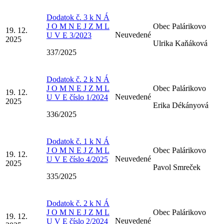
Dodatok č. 3 k N Á
J O M N E J Z M L
Obec Palárikovo
19. 12.
Neuvedené
U V E 3/2023
2025
Ulrika Kaňáková
337/2025
Dodatok č. 2 k N Á
J O M N E J Z M L
Obec Palárikovo
19. 12.
Neuvedené
U V E číslo 1/2024
2025
Erika Dékányová
336/2025
Dodatok č. 1 k N Á
J O M N E J Z M L
Obec Palárikovo
19. 12.
Neuvedené
U V E číslo 4/2025
2025
Pavol Smreček
335/2025
Dodatok č. 2 k N Á
J O M N E J Z M L
Obec Palárikovo
19. 12.
Neuvedené
U V E číslo 2/2024