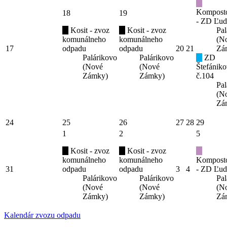
Kompost
18
19
- ZD Ľud
Kosit - zvoz
Kosit - zvoz
Pal
komunálneho
komunálneho
(N
17
odpadu
odpadu
20
21
Zá
Palárikovo
Palárikovo
ZD
(Nové
(Nové
Štefániko
Zámky)
Zámky)
č.104
Pal
(N
Zá
24
25
26
27
28
29
1
2
5
Kosit - zvoz
Kosit - zvoz
komunálneho
komunálneho
Kompost
31
odpadu
odpadu
3
4
- ZD Ľud
Palárikovo
Palárikovo
Pal
(Nové
(Nové
(N
Zámky)
Zámky)
Zá
Kalendár zvozu odpadu