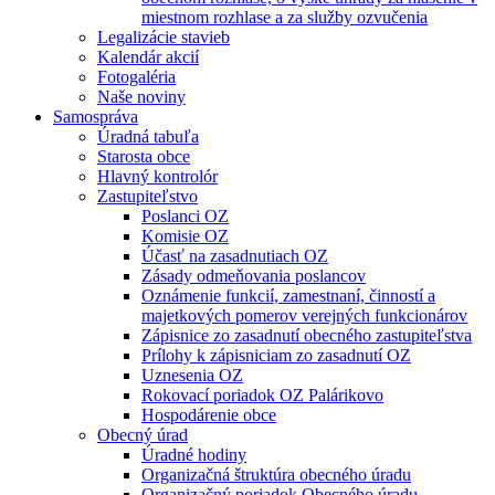
miestnom rozhlase a za služby ozvučenia
Legalizácie stavieb
Kalendár akcií
Fotogaléria
Naše noviny
Samospráva
Úradná tabuľa
Starosta obce
Hlavný kontrolór
Zastupiteľstvo
Poslanci OZ
Komisie OZ
Účasť na zasadnutiach OZ
Zásady odmeňovania poslancov
Oznámenie funkcií, zamestnaní, činností a
majetkových pomerov verejných funkcionárov
Zápisnice zo zasadnutí obecného zastupiteľstva
Prílohy k zápisniciam zo zasadnutí OZ
Uznesenia OZ
Rokovací poriadok OZ Palárikovo
Hospodárenie obce
Obecný úrad
Úradné hodiny
Organizačná štruktúra obecného úradu
Organizačný poriadok Obecného úradu