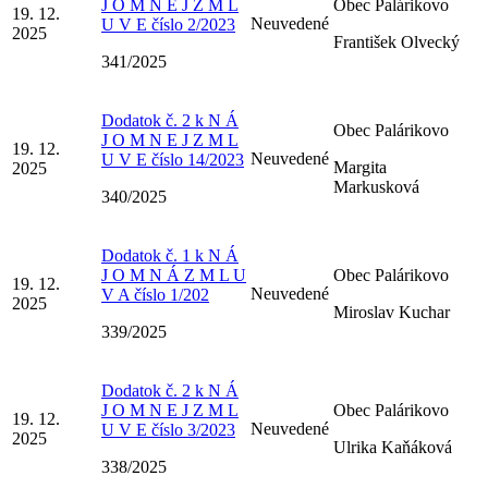
J O M N E J Z M L
Obec Palárikovo
19. 12.
Neuvedené
U V E číslo 2/2023
2025
František Olvecký
341/2025
Dodatok č. 2 k N Á
Obec Palárikovo
J O M N E J Z M L
19. 12.
Neuvedené
U V E číslo 14/2023
Margita
2025
Markusková
340/2025
Dodatok č. 1 k N Á
J O M N Á Z M L U
Obec Palárikovo
19. 12.
Neuvedené
V A číslo 1/202
2025
Miroslav Kuchar
339/2025
Dodatok č. 2 k N Á
J O M N E J Z M L
Obec Palárikovo
19. 12.
Neuvedené
U V E číslo 3/2023
2025
Ulrika Kaňáková
338/2025