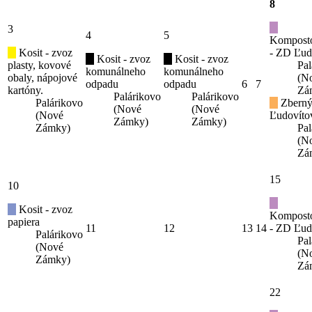
8
3
4
5
Kompost
Kosit - zvoz
- ZD Ľud
Kosit - zvoz
Kosit - zvoz
plasty, kovové
Pal
komunálneho
komunálneho
obaly, nápojové
(N
odpadu
odpadu
6
7
kartóny.
Zá
Palárikovo
Palárikovo
Palárikovo
Zberný
(Nové
(Nové
(Nové
Ľudovíto
Zámky)
Zámky)
Zámky)
Pal
(N
Zá
15
10
Kosit - zvoz
Kompost
papiera
11
12
13
14
- ZD Ľud
Palárikovo
Pal
(Nové
(N
Zámky)
Zá
22