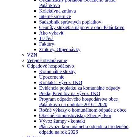
Palárikovo
Kolektívna zmluva
Interné smernice
Sadzobník správnych poplatkov
Cenníky služieb a nájmov v obci Palárikovo
Ako vybaviť
Tlačivá
Faktúry
Zmluvy, Objednávky
VZN
Verejné obstarávanie
Odpadové hospodárstvo
Komunálne služby
Upozornenie
Kontakt - vývoz TKO
Evidencia poplatku za komunálne odpady
Predaj Kreditov na vývoz TKO
Program odpadového hospodárstva obce
Palárikovo na obdobie 2016 - 2020
Ročné výkazy o komunálnom odpade z obce
Obecné kompostovisko, Zberný dvor
Vývoz žumpy - kontakt
Plán zvozu komunálneho odpadu a triedeného
odpadu na rok 2026