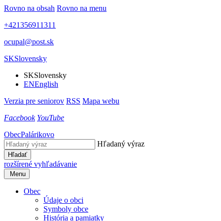
Rovno na obsah
Rovno na menu
+421356911311
ocupal@post.sk
SK
Slovensky
SK
Slovensky
EN
English
Verzia pre seniorov
RSS
Mapa webu
Facebook
YouTube
Obec
Palárikovo
Hľadaný výraz
Hľadať
rozšírené vyhľadávanie
Menu
Obec
Údaje o obci
Symboly obce
História a pamiatky