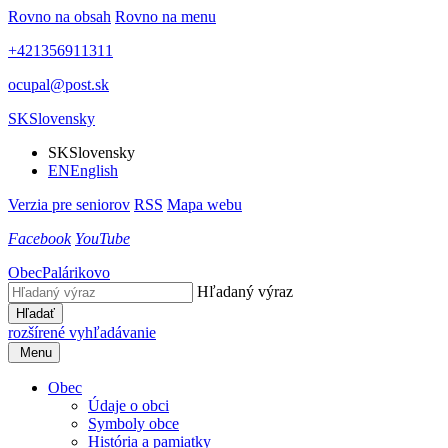
Rovno na obsah
Rovno na menu
+421356911311
ocupal@post.sk
SK
Slovensky
SK
Slovensky
EN
English
Verzia pre seniorov
RSS
Mapa webu
Facebook
YouTube
Obec
Palárikovo
Hľadaný výraz
Hľadať
rozšírené vyhľadávanie
Menu
Obec
Údaje o obci
Symboly obce
História a pamiatky