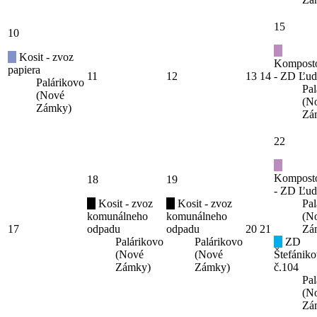
15
10
Kosit - zvoz
Kompost
papiera
11
12
13
14
- ZD Ľud
Palárikovo
Pal
(Nové
(N
Zámky)
Zá
22
Kompost
18
19
- ZD Ľud
Kosit - zvoz
Kosit - zvoz
Pal
komunálneho
komunálneho
(N
17
odpadu
odpadu
20
21
Zá
Palárikovo
Palárikovo
ZD
(Nové
(Nové
Štefániko
Zámky)
Zámky)
č.104
Pal
(N
Zá