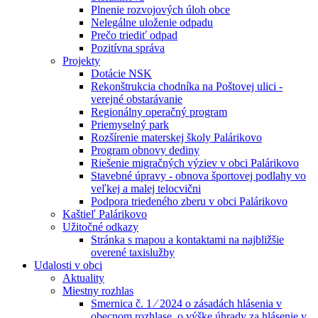
Plnenie rozvojových úloh obce
Nelegálne uloženie odpadu
Prečo triediť odpad
Pozitívna správa
Projekty
Dotácie NSK
Rekonštrukcia chodníka na Poštovej ulici -
verejné obstarávanie
Regionálny operačný program
Priemyselný park
Rozšírenie materskej školy Palárikovo
Program obnovy dediny
Riešenie migračných výziev v obci Palárikovo
Stavebné úpravy - obnova športovej podlahy vo
veľkej a malej telocvični
Podpora triedeného zberu v obci Palárikovo
Kaštieľ Palárikovo
Užitočné odkazy
Stránka s mapou a kontaktami na najbližšie
overené taxislužby
Udalosti v obci
Aktuality
Miestny rozhlas
Smernica č. 1 ⁄ 2024 o zásadách hlásenia v
obecnom rozhlase, o výške úhrady za hlásenie v