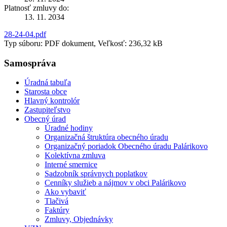
Platnosť zmluvy do:
13. 11. 2034
28-24-04.pdf
Typ súboru: PDF dokument, Veľkosť: 236,32 kB
Samospráva
Úradná tabuľa
Starosta obce
Hlavný kontrolór
Zastupiteľstvo
Obecný úrad
Úradné hodiny
Organizačná štruktúra obecného úradu
Organizačný poriadok Obecného úradu Palárikovo
Kolektívna zmluva
Interné smernice
Sadzobník správnych poplatkov
Cenníky služieb a nájmov v obci Palárikovo
Ako vybaviť
Tlačivá
Faktúry
Zmluvy, Objednávky