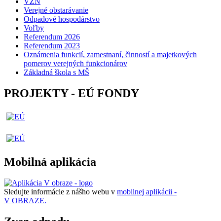
VZN
Verejné obstarávanie
Odpadové hospodárstvo
Voľby
Referendum 2026
Referendum 2023
Oznámenia funkcií, zamestnaní, činností a majetkových
pomerov verejných funkcionárov
Základná škola s MŠ
PROJEKTY - EÚ FONDY
Mobilná aplikácia
Sledujte informácie z nášho webu v
mobilnej aplikácii -
V OBRAZE.