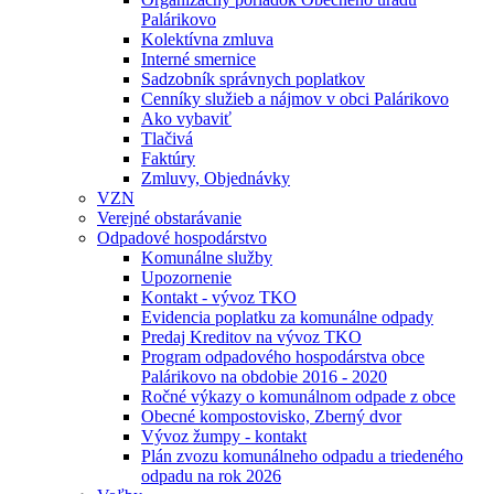
Palárikovo
Kolektívna zmluva
Interné smernice
Sadzobník správnych poplatkov
Cenníky služieb a nájmov v obci Palárikovo
Ako vybaviť
Tlačivá
Faktúry
Zmluvy, Objednávky
VZN
Verejné obstarávanie
Odpadové hospodárstvo
Komunálne služby
Upozornenie
Kontakt - vývoz TKO
Evidencia poplatku za komunálne odpady
Predaj Kreditov na vývoz TKO
Program odpadového hospodárstva obce
Palárikovo na obdobie 2016 - 2020
Ročné výkazy o komunálnom odpade z obce
Obecné kompostovisko, Zberný dvor
Vývoz žumpy - kontakt
Plán zvozu komunálneho odpadu a triedeného
odpadu na rok 2026