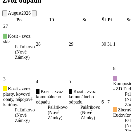
Zvoz odpadu
August
2026
Po
Ut
St
Št
Pi
S
27
Kosit - zvoz
skla
28
29
30
31
1
Palárikovo
(Nové
Zámky)
8
3
4
5
Kompost
Kosit - zvoz
- ZD Ľud
Kosit - zvoz
Kosit - zvoz
plasty, kovové
Pal
komunálneho
komunálneho
obaly, nápojové
(N
odpadu
odpadu
6
7
kartóny.
Zá
Palárikovo
Palárikovo
Palárikovo
Zberný
(Nové
(Nové
(Nové
Ľudovíto
Zámky)
Zámky)
Zámky)
Pal
(N
Zá