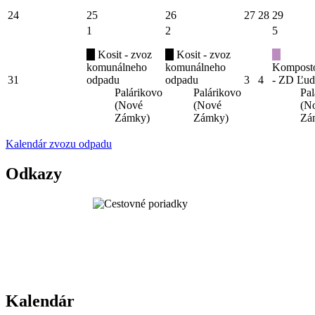
24
25
26
27
28
29
1
2
5
Kosit - zvoz
Kosit - zvoz
komunálneho
komunálneho
Kompost
31
odpadu
odpadu
3
4
- ZD Ľud
Palárikovo
Palárikovo
Pal
(Nové
(Nové
(N
Zámky)
Zámky)
Zá
Kalendár zvozu odpadu
Odkazy
Kalendár