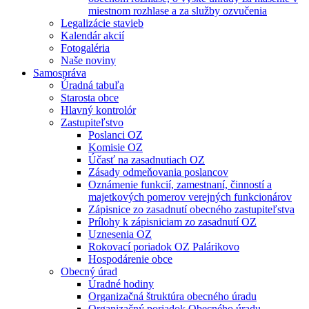
miestnom rozhlase a za služby ozvučenia
Legalizácie stavieb
Kalendár akcií
Fotogaléria
Naše noviny
Samospráva
Úradná tabuľa
Starosta obce
Hlavný kontrolór
Zastupiteľstvo
Poslanci OZ
Komisie OZ
Účasť na zasadnutiach OZ
Zásady odmeňovania poslancov
Oznámenie funkcií, zamestnaní, činností a
majetkových pomerov verejných funkcionárov
Zápisnice zo zasadnutí obecného zastupiteľstva
Prílohy k zápisniciam zo zasadnutí OZ
Uznesenia OZ
Rokovací poriadok OZ Palárikovo
Hospodárenie obce
Obecný úrad
Úradné hodiny
Organizačná štruktúra obecného úradu
Organizačný poriadok Obecného úradu