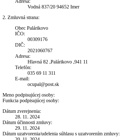
Adresa:
Vodná 837/20 94652 Imer
2. Zmluvná strana:
Obec Palárikovo
IČO:
00309176
DIČ:
2021060767
Adresa:
Hlavná 82 ,Palárikovo ,941 11
Telefón:
035 69 11 311
E-mail:
ocupal@post.sk
Meno podpisujúcej osoby:
Funkcia podpisujúcej osoby:
Dátum zverejnenia:
28. 11. 2024
Dátum účinnosti zmluvy:
29. 11. 2024
Dátum uzatvorenia/udelenia súhlasu s uzatvorením zmluvy:
20. 11. 2024