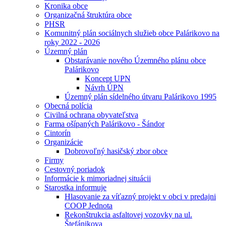
Kronika obce
Organizačná štruktúra obce
PHSR
Komunitný plán sociálnych služieb obce Palárikovo na
roky 2022 - 2026
Územný plán
Obstarávanie nového Územného plánu obce
Palárikovo
Koncept UPN
Návrh ÚPN
Územný plán sídelného útvaru Palárikovo 1995
Obecná polícia
Civilná ochrana obyvateľstva
Farma ošípaných Palárikovo - Šándor
Cintorín
Organizácie
Dobrovoľný hasičský zbor obce
Firmy
Cestovný poriadok
Informácie k mimoriadnej situácii
Starostka informuje
Hlasovanie za víťazný projekt v obci v predajni
COOP Jednota
Rekonštrukcia asfaltovej vozovky na ul.
Štefánikova