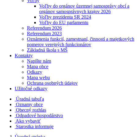
Voľby
Voľby do orgánov územnej samosprávy obcí a
orgánov samosprávnych krajov 2026
Voľby prezidenta SR 2024
Voľby do EU parlamentu
Referendum 2026
Referendum 2023
Oznámenia funkcií, zamestnaní, činností a majetkových
pomerov verejných funkcionárov
Základná škola s MŠ
Kontakty
Napíšte nám
Mapa obce
Odkazy
Mapa webu
Ochrana osobných údajov
Užitočné odkazy
Úradná tabuľa
Oznamy obce
Obecný rozhlas
Odpadové hospodárstvo
Ako vybaviť
Starostka informuje
Úvodná stránka