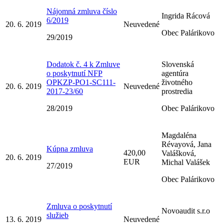
Nájomná zmluva číslo
Ingrida Rácová
6/2019
20. 6. 2019
Neuvedené
Obec Palárikovo
29/2019
Dodatok č. 4 k Zmluve
Slovenská
o poskytnutí NFP
agentúra
OPKZP-PO1-SC111-
životného
20. 6. 2019
Neuvedené
2017-23/60
prostredia
28/2019
Obec Palárikovo
Magdaléna
Révayová, Jana
Kúpna zmluva
420,00
Valášková,
20. 6. 2019
EUR
Michal Valášek
27/2019
Obec Palárikovo
Zmluva o poskytnutí
Novoaudit s.r.o
služieb
13. 6. 2019
Neuvedené