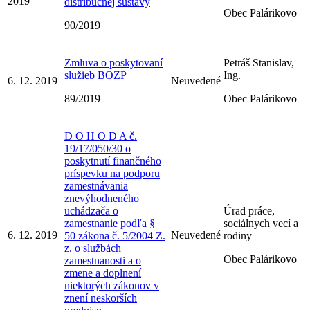
2019
distribučnej sústavy
Obec Palárikovo
90/2019
Zmluva o poskytovaní
Petráš Stanislav,
služieb BOZP
Ing.
6. 12. 2019
Neuvedené
89/2019
Obec Palárikovo
D O H O D A č.
19/17/050/30 o
poskytnutí finančného
príspevku na podporu
zamestnávania
znevýhodneného
uchádzača o
Úrad práce,
zamestnanie podľa §
sociálnych vecí a
6. 12. 2019
Neuvedené
50 zákona č. 5/2004 Z.
rodiny
z. o službách
Obec Palárikovo
zamestnanosti a o
zmene a doplnení
niektorých zákonov v
znení neskorších