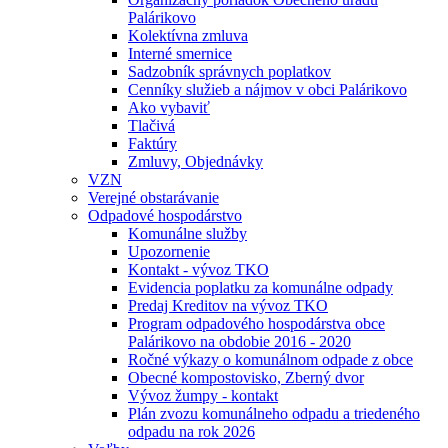
Palárikovo
Kolektívna zmluva
Interné smernice
Sadzobník správnych poplatkov
Cenníky služieb a nájmov v obci Palárikovo
Ako vybaviť
Tlačivá
Faktúry
Zmluvy, Objednávky
VZN
Verejné obstarávanie
Odpadové hospodárstvo
Komunálne služby
Upozornenie
Kontakt - vývoz TKO
Evidencia poplatku za komunálne odpady
Predaj Kreditov na vývoz TKO
Program odpadového hospodárstva obce
Palárikovo na obdobie 2016 - 2020
Ročné výkazy o komunálnom odpade z obce
Obecné kompostovisko, Zberný dvor
Vývoz žumpy - kontakt
Plán zvozu komunálneho odpadu a triedeného
odpadu na rok 2026