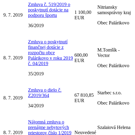
Zmluva č. 519/2019 o
Nitriansky
poskytnutí dotácie na
1 100,00
samosprávny kraj
9. 7. 2019
podporu športu
EUR
Obec Palárikovo
36/2019
Zmluva o poskytnutí
finančnej dotácie z
M.Tomšík -
rozpočtu obce
600,00
Vector
8. 7. 2019
Palárikovo v roku 2019
EUR
č. 04/2019
Obec Palárikovo
35/2019
Zmluva o dielo č.
Starbec s.r.o.
67 810,85
Z2019/364
8. 7. 2019
EUR
Obec Palárikovo
34/2019
Nájomná zmluva o
prenájme nebytových
Szalaiová Helena
8. 7. 2019
Neuvedené
priestorov číslo 1/2019