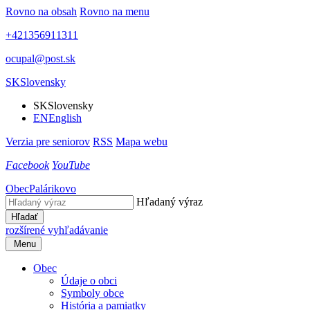
Rovno na obsah
Rovno na menu
+421356911311
ocupal@post.sk
SK
Slovensky
SK
Slovensky
EN
English
Verzia pre seniorov
RSS
Mapa webu
Facebook
YouTube
Obec
Palárikovo
Hľadaný výraz
Hľadať
rozšírené vyhľadávanie
Menu
Obec
Údaje o obci
Symboly obce
História a pamiatky