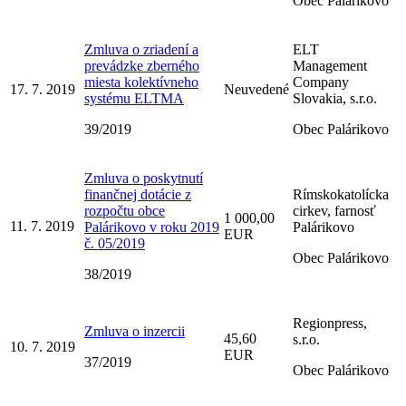
Obec Palárikovo
Zmluva o zriadení a
ELT
prevádzke zberného
Management
miesta kolektívneho
Company
17. 7. 2019
Neuvedené
systému ELTMA
Slovakia, s.r.o.
39/2019
Obec Palárikovo
Zmluva o poskytnutí
finančnej dotácie z
Rímskokatolícka
rozpočtu obce
cirkev, farnosť
1 000,00
11. 7. 2019
Palárikovo v roku 2019
Palárikovo
EUR
č. 05/2019
Obec Palárikovo
38/2019
Regionpress,
Zmluva o inzercii
45,60
s.r.o.
10. 7. 2019
EUR
37/2019
Obec Palárikovo