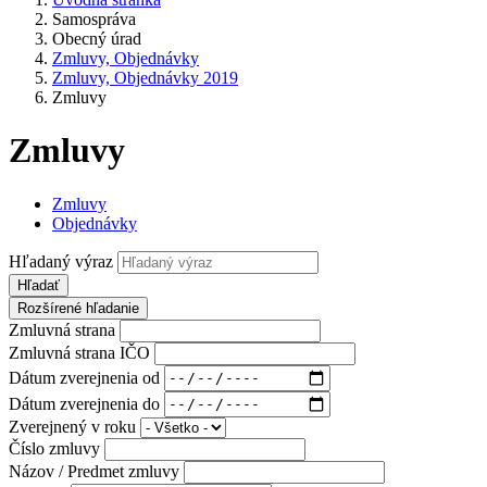
Samospráva
Obecný úrad
Zmluvy, Objednávky
Zmluvy, Objednávky 2019
Zmluvy
Zmluvy
Zmluvy
Objednávky
Hľadaný výraz
Hľadať
Rozšírené hľadanie
Zmluvná strana
Zmluvná strana IČO
Dátum zverejnenia od
Dátum zverejnenia do
Zverejnený v roku
Číslo zmluvy
Názov / Predmet zmluvy