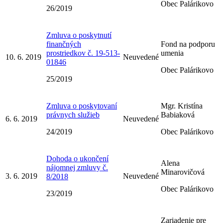
Obec Palárikovo
26/2019
Zmluva o poskytnutí
finančných
Fond na podporu
prostriedkov č. 19-513-
umenia
10. 6. 2019
Neuvedené
01846
Obec Palárikovo
25/2019
Zmluva o poskytovaní
Mgr. Kristína
právnych služieb
Babiaková
6. 6. 2019
Neuvedené
24/2019
Obec Palárikovo
Dohoda o ukončení
Alena
nájomnej zmluvy č.
Minarovičová
3. 6. 2019
Neuvedené
8/2018
Obec Palárikovo
23/2019
Zariadenie pre