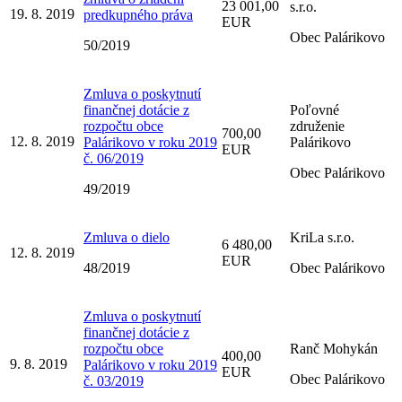
23 001,00
s.r.o.
19. 8. 2019
predkupného práva
EUR
Obec Palárikovo
50/2019
Zmluva o poskytnutí
finančnej dotácie z
Poľovné
rozpočtu obce
združenie
700,00
12. 8. 2019
Palárikovo v roku 2019
Palárikovo
EUR
č. 06/2019
Obec Palárikovo
49/2019
Zmluva o dielo
KriLa s.r.o.
6 480,00
12. 8. 2019
EUR
48/2019
Obec Palárikovo
Zmluva o poskytnutí
finančnej dotácie z
rozpočtu obce
Ranč Mohykán
400,00
9. 8. 2019
Palárikovo v roku 2019
EUR
Obec Palárikovo
č. 03/2019