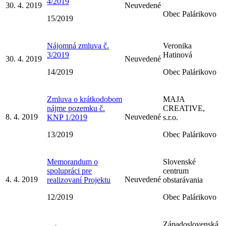
4/2019
30. 4. 2019
Neuvedené
Obec Palárikovo
15/2019
Nájomná zmluva č.
Veronika
3/2019
Hatinová
30. 4. 2019
Neuvedené
14/2019
Obec Palárikovo
Zmluva o krátkodobom
MAJA
nájme pozemku č.
CREATIVE,
8. 4. 2019
Neuvedené
KNP 1/2019
s.r.o.
13/2019
Obec Palárikovo
Memorandum o
Slovenské
spolupráci pre
centrum
4. 4. 2019
Neuvedené
realizovaní Projektu
obstarávania
12/2019
Obec Palárikovo
Západoslovenská