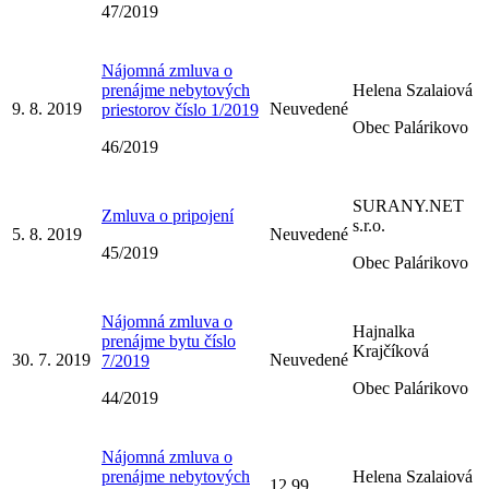
47/2019
Nájomná zmluva o
prenájme nebytových
Helena Szalaiová
9. 8. 2019
Neuvedené
priestorov číslo 1/2019
Obec Palárikovo
46/2019
SURANY.NET
Zmluva o pripojení
s.r.o.
5. 8. 2019
Neuvedené
45/2019
Obec Palárikovo
Nájomná zmluva o
Hajnalka
prenájme bytu číslo
Krajčíková
30. 7. 2019
Neuvedené
7/2019
Obec Palárikovo
44/2019
Nájomná zmluva o
prenájme nebytových
Helena Szalaiová
12,99