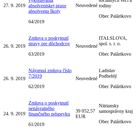
vykonávania
sociálnych vecí a
27. 9. 2019
Neuvedené
absolventskej praxe
rodiny
absolventa školy
Obec Palárikovo
64/2019
Zmluva o poskytnutí
ITALSLOVA,
stravy pre dôchodcov
spol. s. r. o.
26. 9. 2019
Neuvedené
63/2019
Obec Palárikovo
Nájomná zmluva číslo
Ladislav
7/2019
Podbehlý
26. 9. 2019
Neuvedené
62/2019
Obec Palárikovo
Zmluva o poskytnutí
Nitriansky
nenávratného
39 052,57
samosprávny kraj
24. 9. 2019
finančného príspevku
EUR
Obec Palárikovo
61/2019