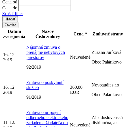
Cena od
Cena do
Zrušiť filter
Zavrieť
Dátum
Názov
Cena *
Zmluvné strany
zverejnenia
Číslo zmluvy
Nájomná zmluva o
prenájme nebytových
Zuzana Juríková
16. 12.
Neuvedené
priestorov
2019
Obec Palárikovo
92/2019
Zmluva o poskytnutí
Novoaudit s.r.o
16. 12.
360,00
služieb
2019
EUR
Obec Palárikovo
91/2019
Zmluva o pripojení
odberného elektrického
Západoslovenská
11. 12.
zariadenia žiadateľa do
distribučná, a.s.
Neuvedené