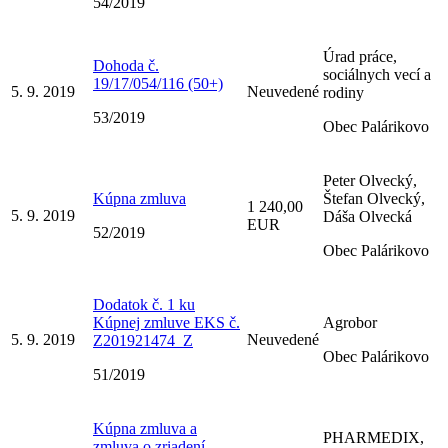
54/2019
Úrad práce,
Dohoda č.
sociálnych vecí a
19/17/054/116 (50+)
5. 9. 2019
Neuvedené
rodiny
53/2019
Obec Palárikovo
Peter Olvecký,
Kúpna zmluva
Štefan Olvecký,
1 240,00
5. 9. 2019
Dáša Olvecká
EUR
52/2019
Obec Palárikovo
Dodatok č. 1 ku
Kúpnej zmluve EKS č.
Agrobor
5. 9. 2019
Neuvedené
Z201921474_Z
Obec Palárikovo
51/2019
Kúpna zmluva a
PHARMEDIX,
zmluva o zriadení