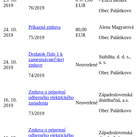
- Erich Berkeš
2019
EUR
76/2019
Obec Palárikovo
Príkazná zmluva
Alena Magyarová
24. 10.
80,00
2019
EUR
75/2019
Obec Palárikovo
Dodatok číslo 1 k
Stabilita, d. d. s.,
zamestnávateľskej
24. 10.
a. s.
Neuvedené
zmluve
2019
Obec Palárikovo
74/2019
Zmluva o pripojení
Západoslovenská
odberného elektrického
16. 10.
distribučná, a.s.
Neuvedené
zariadenia
2019
Obec Palárikovo
73/2019
Zmluva o pripojení
Západoslovenská
odberného elektrického