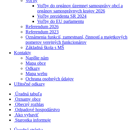
Voľby
Voľby do orgánov územnej samosprávy obcí a
orgánov samosprávnych krajov 2026
Voľby prezidenta SR 2024
Voľby do EU parlamentu
Referendum 2026
Referendum 2023
Oznámenia funkcií, zamestnaní, činností a majetkových
pomerov verejných funkcionárov
Základná škola s MŠ
Kontakty
Napíšte nám
Mapa obce
Odkazy
Mapa webu
Ochrana osobných údajov
Užitočné odkazy
Úradná tabuľa
Oznamy obce
Obecný rozhlas
Odpadové hospodárstvo
Ako vybaviť
Starostka informuje
Úvodná stránka