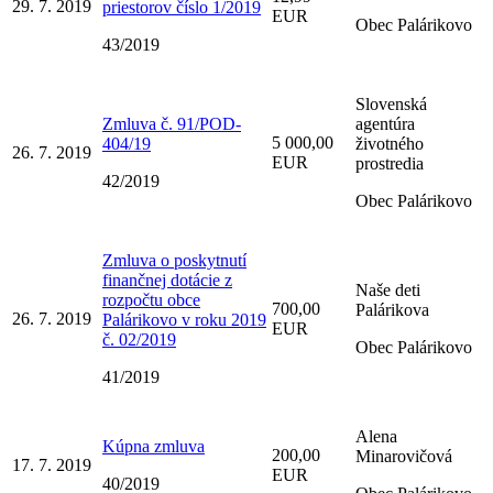
29. 7. 2019
priestorov číslo 1/2019
EUR
Obec Palárikovo
43/2019
Slovenská
Zmluva č. 91/POD-
agentúra
5 000,00
404/19
životného
26. 7. 2019
EUR
prostredia
42/2019
Obec Palárikovo
Zmluva o poskytnutí
finančnej dotácie z
Naše deti
rozpočtu obce
700,00
Palárikova
26. 7. 2019
Palárikovo v roku 2019
EUR
č. 02/2019
Obec Palárikovo
41/2019
Alena
Kúpna zmluva
200,00
Minarovičová
17. 7. 2019
EUR
40/2019