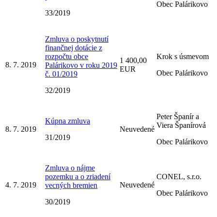
Obec Palárikovo
33/2019
Zmluva o poskytnutí
finančnej dotácie z
rozpočtu obce
Krok s úsmevom
1 400,00
8. 7. 2019
Palárikovo v roku 2019
EUR
Obec Palárikovo
č. 01/2019
32/2019
Peter Španír a
Kúpna zmluva
Viera Španírová
8. 7. 2019
Neuvedené
31/2019
Obec Palárikovo
Zmluva o nájme
pozemku a o zriadení
CONEL, s.r.o.
4. 7. 2019
Neuvedené
vecných bremien
Obec Palárikovo
30/2019