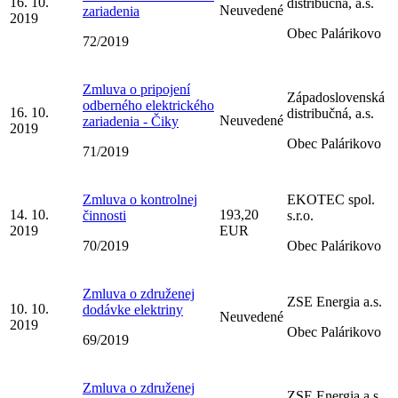
16. 10.
distribučná, a.s.
Neuvedené
zariadenia
2019
Obec Palárikovo
72/2019
Zmluva o pripojení
Západoslovenská
odberného elektrického
16. 10.
distribučná, a.s.
Neuvedené
zariadenia - Čiky
2019
Obec Palárikovo
71/2019
Zmluva o kontrolnej
EKOTEC spol.
14. 10.
193,20
činnosti
s.r.o.
2019
EUR
70/2019
Obec Palárikovo
Zmluva o združenej
ZSE Energia a.s.
10. 10.
dodávke elektriny
Neuvedené
2019
Obec Palárikovo
69/2019
Zmluva o združenej
ZSE Energia a.s.