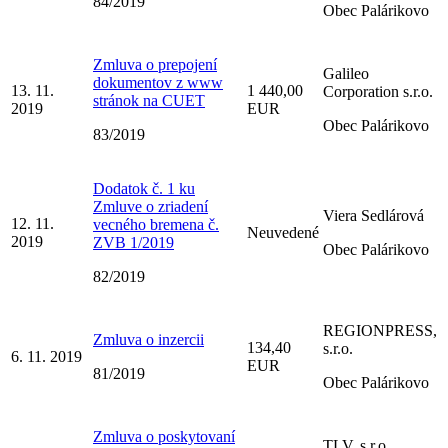
84/2019
Obec Palárikovo
Zmluva o prepojení
Galileo
dokumentov z www
13. 11.
1 440,00
Corporation s.r.o.
stránok na CUET
2019
EUR
Obec Palárikovo
83/2019
Dodatok č. 1 ku
Zmluve o zriadení
Viera Sedlárová
12. 11.
vecného bremena č.
Neuvedené
2019
ZVB 1/2019
Obec Palárikovo
82/2019
REGIONPRESS,
Zmluva o inzercii
134,40
s.r.o.
6. 11. 2019
EUR
81/2019
Obec Palárikovo
Zmluva o poskytovaní
TLV, s.r.o.