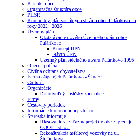
Kronika obce
Organizačná štruktúra obce
PHSR
Komunitný plán sociálnych služieb obce Palárikovo na
roky 2022 - 2026
Územný plán
Obstarávanie nového Územného plánu obce
Palárikovo
Koncept UPN
Návrh ÚPN
Územný plán sídelného útvaru Palárikovo 1995
Obecná polícia
Civilná ochrana obyvateľstva
Farma ošípaných Palárikovo - Šándor
Cintorín
Organizácie
Dobrovoľný hasičský zbor obce
Firmy
Cestovný poriadok
Informácie k mimoriadnej situácii
Starostka informuje
Hlasovanie za víťazný projekt v obci v predajni
COOP Jednota
Rekonštrukcia asfaltovej vozovky na ul.
Štefánikova