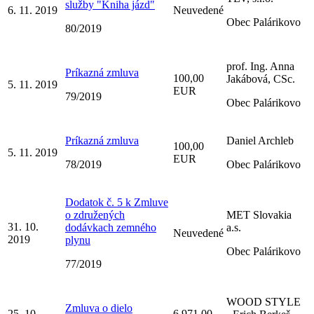
služby "Kniha jázd"
6. 11. 2019
Neuvedené
Obec Palárikovo
80/2019
prof. Ing. Anna
Príkazná zmluva
100,00
Jakábová, CSc.
5. 11. 2019
EUR
79/2019
Obec Palárikovo
Príkazná zmluva
Daniel Archleb
100,00
5. 11. 2019
EUR
78/2019
Obec Palárikovo
Dodatok č. 5 k Zmluve
o združených
MET Slovakia
31. 10.
dodávkach zemného
a.s.
Neuvedené
2019
plynu
Obec Palárikovo
77/2019
WOOD STYLE
Zmluva o dielo
25. 10.
6 971,00