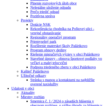
Plnenie rozvojových úloh obce
Nelegálne uloženie odpadu
Prečo triediť odpad
Pozitívna správa
Projekty
Dotácie NSK
Rekonštrukcia chodníka na Poštovej ulici -
verejné obstarávanie
Regionálny operačný program
Priemyselný park
Rozšírenie materskej školy Palárikovo
Program obnovy dediny
Riešenie migračných výziev v obci Palárikovo
Stavebné úpravy - obnova športovej podlahy vo
veľkej a malej telocvični
Podpora triedeného zberu v obci Palárikovo
Kaštieľ Palárikovo
Užitočné odkazy
Stránka s mapou a kontaktami na najbližšie
overené taxislužby
Udalosti v obci
Aktuality
Miestny rozhlas
Smernica č. 1 ⁄ 2024 o zásadách hlásenia v
obecnom rozhlase, o výške úhrady za hlásenie v