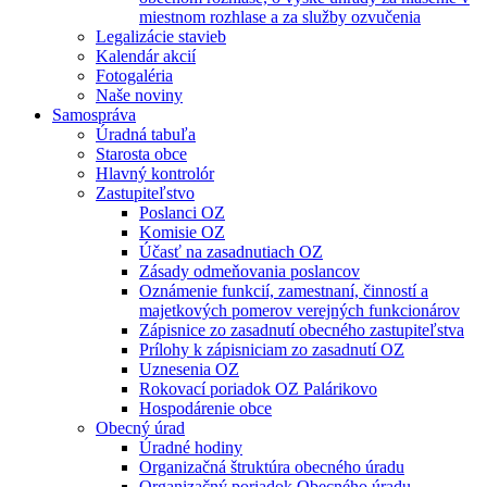
miestnom rozhlase a za služby ozvučenia
Legalizácie stavieb
Kalendár akcií
Fotogaléria
Naše noviny
Samospráva
Úradná tabuľa
Starosta obce
Hlavný kontrolór
Zastupiteľstvo
Poslanci OZ
Komisie OZ
Účasť na zasadnutiach OZ
Zásady odmeňovania poslancov
Oznámenie funkcií, zamestnaní, činností a
majetkových pomerov verejných funkcionárov
Zápisnice zo zasadnutí obecného zastupiteľstva
Prílohy k zápisniciam zo zasadnutí OZ
Uznesenia OZ
Rokovací poriadok OZ Palárikovo
Hospodárenie obce
Obecný úrad
Úradné hodiny
Organizačná štruktúra obecného úradu
Organizačný poriadok Obecného úradu