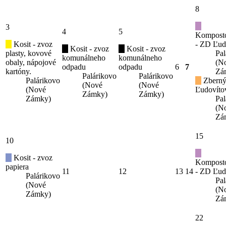
8
3
4
5
Kompost
Kosit - zvoz
- ZD Ľud
Kosit - zvoz
Kosit - zvoz
plasty, kovové
Pal
komunálneho
komunálneho
obaly, nápojové
(N
odpadu
odpadu
6
7
kartóny.
Zá
Palárikovo
Palárikovo
Palárikovo
Zberný
(Nové
(Nové
(Nové
Ľudovíto
Zámky)
Zámky)
Zámky)
Pal
(N
Zá
15
10
Kosit - zvoz
Kompost
papiera
11
12
13
14
- ZD Ľud
Palárikovo
Pal
(Nové
(N
Zámky)
Zá
22