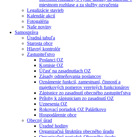
miestnom rozhlase a za služby ozvučenia
Legalizácie stavieb
Kalendár akcií
Fotogaléria
Naše noviny
Samospráva
Úradná tabuľa
Starosta obce
Hlavný kontrolór
Zastupiteľstvo
Poslanci OZ
Komisie OZ
Účasť na zasadnutiach OZ
Zásady odmeňovania poslancov
Oznámenie funkcií, zamestnaní, činností a
majetkových pomerov verejných funkcionárov
Zápisnice zo zasadnutí obecného zastupiteľstva
Prílohy k zápisniciam zo zasadnutí OZ
Uznesenia OZ
Rokovací poriadok OZ Palárikovo
Hospodárenie obce
Obecný úrad
Úradné hodiny
Organizačná štruktúra obecného úradu
Organizačný poriadok Obecného úradu