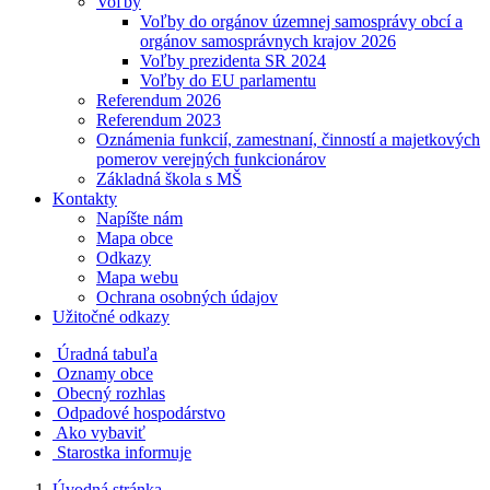
Voľby
Voľby do orgánov územnej samosprávy obcí a
orgánov samosprávnych krajov 2026
Voľby prezidenta SR 2024
Voľby do EU parlamentu
Referendum 2026
Referendum 2023
Oznámenia funkcií, zamestnaní, činností a majetkových
pomerov verejných funkcionárov
Základná škola s MŠ
Kontakty
Napíšte nám
Mapa obce
Odkazy
Mapa webu
Ochrana osobných údajov
Užitočné odkazy
Úradná tabuľa
Oznamy obce
Obecný rozhlas
Odpadové hospodárstvo
Ako vybaviť
Starostka informuje
Úvodná stránka