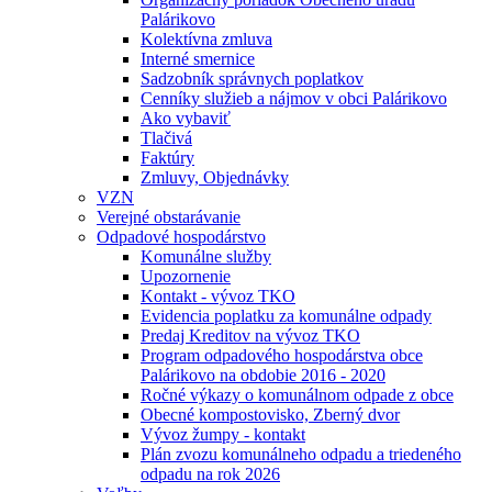
Palárikovo
Kolektívna zmluva
Interné smernice
Sadzobník správnych poplatkov
Cenníky služieb a nájmov v obci Palárikovo
Ako vybaviť
Tlačivá
Faktúry
Zmluvy, Objednávky
VZN
Verejné obstarávanie
Odpadové hospodárstvo
Komunálne služby
Upozornenie
Kontakt - vývoz TKO
Evidencia poplatku za komunálne odpady
Predaj Kreditov na vývoz TKO
Program odpadového hospodárstva obce
Palárikovo na obdobie 2016 - 2020
Ročné výkazy o komunálnom odpade z obce
Obecné kompostovisko, Zberný dvor
Vývoz žumpy - kontakt
Plán zvozu komunálneho odpadu a triedeného
odpadu na rok 2026