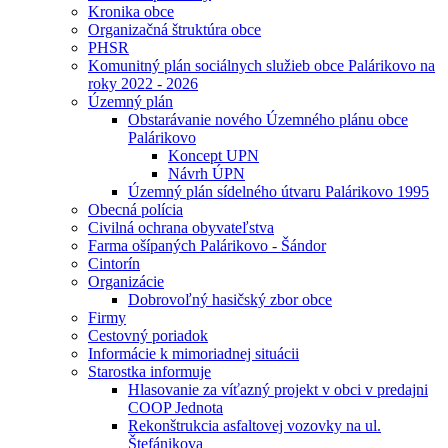
Kronika obce
Organizačná štruktúra obce
PHSR
Komunitný plán sociálnych služieb obce Palárikovo na
roky 2022 - 2026
Územný plán
Obstarávanie nového Územného plánu obce
Palárikovo
Koncept UPN
Návrh ÚPN
Územný plán sídelného útvaru Palárikovo 1995
Obecná polícia
Civilná ochrana obyvateľstva
Farma ošípaných Palárikovo - Šándor
Cintorín
Organizácie
Dobrovoľný hasičský zbor obce
Firmy
Cestovný poriadok
Informácie k mimoriadnej situácii
Starostka informuje
Hlasovanie za víťazný projekt v obci v predajni
COOP Jednota
Rekonštrukcia asfaltovej vozovky na ul.
Štefánikova