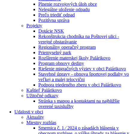
Plnenie rozvojových úloh obce
Nelegálne uloženie odpadu
Prečo triediť odpad
Pozitívna správa
Projekty
Dotácie NSK
Rekonštrukcia chodníka na Poštovej ulici -
verejné obstarávanie
Regionálny operačný program
Priemyselný park
Rozšírenie materskej školy Palárikovo
Program obnovy dediny
Riešenie migračných výziev v obci Palárikovo
Stavebné úpravy - obnova športovej podlahy vo
veľkej a malej telocvični
Podpora triedeného zberu v obci Palárikovo
Kaštieľ Palárikovo
Užitočné odkazy
Stránka s mapou a kontaktami na najbližšie
overené taxislužby
Udalosti v obci
Aktuality
Miestny rozhlas
Smernica č. 1 ⁄ 2024 o zásadách hlásenia v
obecnom rozhlase, o výške úhrady za hlásenie v