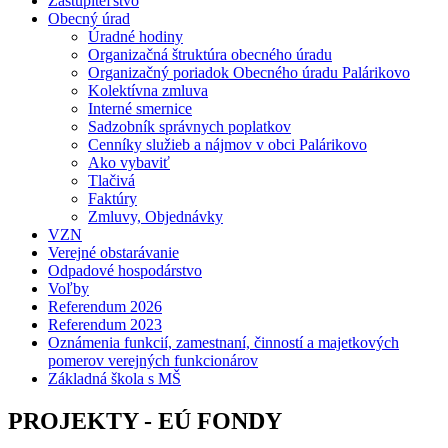
Zastupiteľstvo
Obecný úrad
Úradné hodiny
Organizačná štruktúra obecného úradu
Organizačný poriadok Obecného úradu Palárikovo
Kolektívna zmluva
Interné smernice
Sadzobník správnych poplatkov
Cenníky služieb a nájmov v obci Palárikovo
Ako vybaviť
Tlačivá
Faktúry
Zmluvy, Objednávky
VZN
Verejné obstarávanie
Odpadové hospodárstvo
Voľby
Referendum 2026
Referendum 2023
Oznámenia funkcií, zamestnaní, činností a majetkových
pomerov verejných funkcionárov
Základná škola s MŠ
PROJEKTY - EÚ FONDY