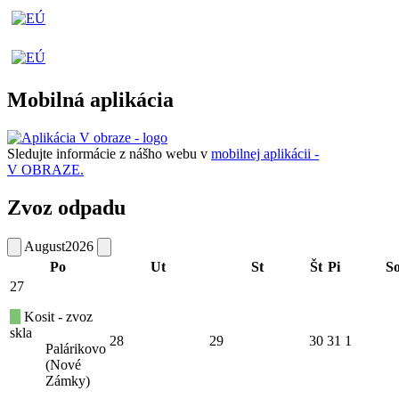
Mobilná aplikácia
Sledujte informácie z nášho webu v
mobilnej aplikácii -
V OBRAZE.
Zvoz odpadu
August
2026
Po
Ut
St
Št
Pi
S
27
Kosit - zvoz
skla
28
29
30
31
1
Palárikovo
(Nové
Zámky)