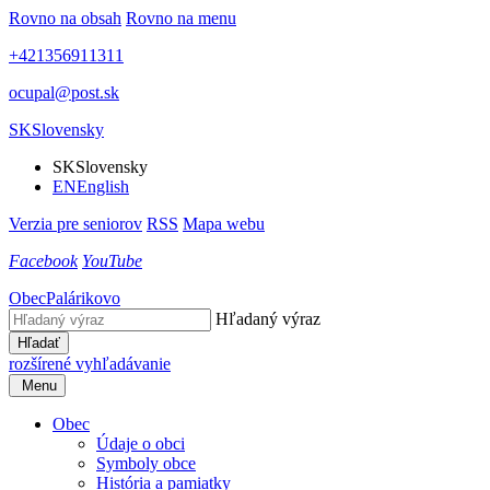
Rovno na obsah
Rovno na menu
+421356911311
ocupal@post.sk
SK
Slovensky
SK
Slovensky
EN
English
Verzia pre seniorov
RSS
Mapa webu
Facebook
YouTube
Obec
Palárikovo
Hľadaný výraz
Hľadať
rozšírené vyhľadávanie
Menu
Obec
Údaje o obci
Symboly obce
História a pamiatky