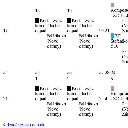
Kompost
18
19
- ZD Ľud
Kosit - zvoz
Kosit - zvoz
Pal
komunálneho
komunálneho
(N
17
odpadu
odpadu
20
21
Zá
Palárikovo
Palárikovo
ZD
(Nové
(Nové
Štefániko
Zámky)
Zámky)
č.104
Pal
(N
Zá
24
25
26
27
28
29
1
2
5
Kosit - zvoz
Kosit - zvoz
komunálneho
komunálneho
Kompost
31
odpadu
odpadu
3
4
- ZD Ľud
Palárikovo
Palárikovo
Pal
(Nové
(Nové
(N
Zámky)
Zámky)
Zá
Kalendár zvozu odpadu