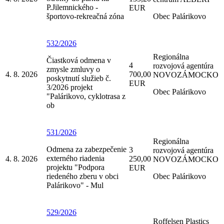
P.Jilemnického -
EUR
športovo-rekreačná zóna
Obec Palárikovo
532/2026
Regionálna
Čiastková odmena v
4
rozvojová agentúra
zmysle zmluvy o
4. 8. 2026
700,00
NOVOZÁMOCKO
poskytnutí služieb č.
EUR
3/2026 projekt
Obec Palárikovo
"Palárikovo, cyklotrasa z
ob
531/2026
Regionálna
Odmena za zabezpečenie
3
rozvojová agentúra
externého riadenia
4. 8. 2026
250,00
NOVOZÁMOCKO
projektu "Podpora
EUR
riedeného zberu v obci
Obec Palárikovo
Palárikovo" - Mul
529/2026
Roffelsen Plastics