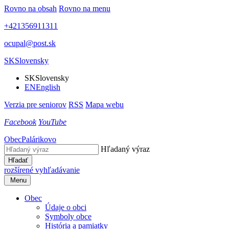
Rovno na obsah
Rovno na menu
+421356911311
ocupal@post.sk
SK
Slovensky
SK
Slovensky
EN
English
Verzia pre seniorov
RSS
Mapa webu
Facebook
YouTube
Obec
Palárikovo
Hľadaný výraz
Hľadať
rozšírené vyhľadávanie
Menu
Obec
Údaje o obci
Symboly obce
História a pamiatky