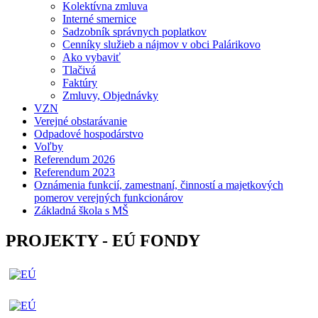
Kolektívna zmluva
Interné smernice
Sadzobník správnych poplatkov
Cenníky služieb a nájmov v obci Palárikovo
Ako vybaviť
Tlačivá
Faktúry
Zmluvy, Objednávky
VZN
Verejné obstarávanie
Odpadové hospodárstvo
Voľby
Referendum 2026
Referendum 2023
Oznámenia funkcií, zamestnaní, činností a majetkových
pomerov verejných funkcionárov
Základná škola s MŠ
PROJEKTY - EÚ FONDY