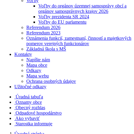
Voľby
Voľby do orgánov územnej samosprávy obcí a
orgánov samosprávnych krajov 2026
Voľby prezidenta SR 2024
Voľby do EU parlamentu
Referendum 2026
Referendum 2023
Oznámenia funkcií, zamestnaní, činností a majetkových
pomerov verejných funkcionárov
Základná škola s MŠ
Kontakty
Napíšte nám
Mapa obce
Odkazy
Mapa webu
Ochrana osobných údajov
Užitočné odkazy
Úradná tabuľa
Oznamy obce
Obecný rozhlas
Odpadové hospodárstvo
Ako vybaviť
Starostka informuje
Úvodná stránka