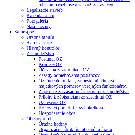
miestnom rozhlase a za služby ozvučenia
Legalizácie stavieb
Kalendár akcií
Fotogaléria
Naše noviny
Samospráva
Úradná tabuľa
Starosta obce
Hlavný kontrolór
Zastupiteľstvo
Poslanci OZ
Komisie OZ
Účasť na zasadnutiach OZ
Zásady odmeňovania poslancov
Oznámenie funkcií, zamestnaní, činností a
majetkových pomerov verejných funkcionárov
Zápisnice zo zasadnutí obecného zastupiteľstva
Prílohy k zápisniciam zo zasadnutí OZ
Uznesenia OZ
Rokovací poriadok OZ Palárikovo
Hospodárenie obce
Obecný úrad
Úradné hodiny
Organizačná štruktúra obecného úradu
Organizačný poriadok Obecného úradu