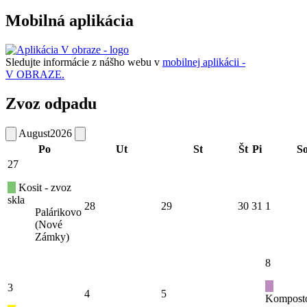
Mobilná aplikácia
Sledujte informácie z nášho webu v
mobilnej aplikácii -
V OBRAZE.
Zvoz odpadu
August
2026
Po
Ut
St
Št
Pi
S
27
Kosit - zvoz
skla
28
29
30
31
1
Palárikovo
(Nové
Zámky)
8
3
4
5
Kompost