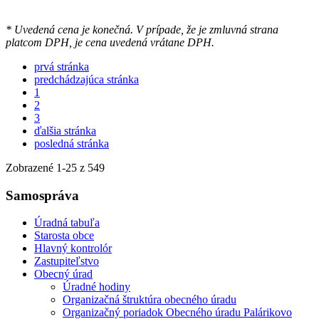
* Uvedená cena je konečná. V prípade, že je zmluvná strana
platcom DPH, je cena uvedená vrátane DPH.
prvá stránka
predchádzajúca stránka
1
2
3
ďalšia stránka
posledná stránka
Zobrazené
1
-
25
z 549
Samospráva
Úradná tabuľa
Starosta obce
Hlavný kontrolór
Zastupiteľstvo
Obecný úrad
Úradné hodiny
Organizačná štruktúra obecného úradu
Organizačný poriadok Obecného úradu Palárikovo