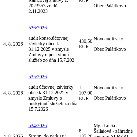
Rámcovej zmluvy č.
EUR
2023553 zo dňa
Obec Palárikovo
2.11.2023
536/2026
audit konso.účtovnej
Novoaudit s.r.o
430,50
závierky obce k
4. 8. 2026
EUR
31.12.2025 v zmysle
Obec Palárikovo
Zmluvy o poskytnutí
služieb zo dňa 15.7.202
535/2026
audit účtovnej závierky
1
Novoaudit s.r.o
obce k 31.12.2025 v
4. 8. 2026
107,00
zmysle Zmluvy o
Obec Palárikovo
EUR
poskytnutí služieb zo dňa
15.7.2026
534/2026
Mgr. Lucia
8
Šallaiová - záhradné
Stromy do parku na
4. 8. 2026
135,20
centrum ALBERI