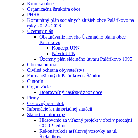
Kronika obce
Organizačná štruktúra obce
PHSR
Komunitný plán sociálnych služieb obce Palárikovo na
roky 2022 - 2026
Územný plán
Obstarávanie nového Územného plánu obce
Palárikovo
Koncept UPN
Návrh ÚPN
Územný plán sídelného útvaru Palárikovo 1995
Obecná polícia
Civilná ochrana obyvateľstva
Farma ošípaných Palárikovo - Šándor
Cintorín
Organizácie
Dobrovoľný hasičský zbor obce
Firmy
Cestovný poriadok
Informácie k mimoriadnej situácii
Starostka informuje
Hlasovanie za víťazný projekt v obci v predajni
COOP Jednota
Rekonštrukcia asfaltovej vozovky na ul.
Štefánikova