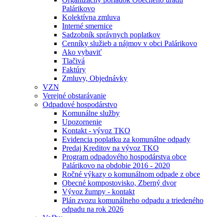
Palárikovo
Kolektívna zmluva
Interné smernice
Sadzobník správnych poplatkov
Cenníky služieb a nájmov v obci Palárikovo
Ako vybaviť
Tlačivá
Faktúry
Zmluvy, Objednávky
VZN
Verejné obstarávanie
Odpadové hospodárstvo
Komunálne služby
Upozornenie
Kontakt - vývoz TKO
Evidencia poplatku za komunálne odpady
Predaj Kreditov na vývoz TKO
Program odpadového hospodárstva obce
Palárikovo na obdobie 2016 - 2020
Ročné výkazy o komunálnom odpade z obce
Obecné kompostovisko, Zberný dvor
Vývoz žumpy - kontakt
Plán zvozu komunálneho odpadu a triedeného
odpadu na rok 2026