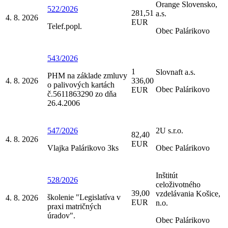
Orange Slovensko,
522/2026
281,51
a.s.
4. 8. 2026
EUR
Telef.popl.
Obec Palárikovo
543/2026
1
Slovnaft a.s.
PHM na základe zmluvy
4. 8. 2026
336,00
o palivových kartách
Obec Palárikovo
EUR
č.5611863290 zo dňa
26.4.2006
547/2026
2U s.r.o.
82,40
4. 8. 2026
EUR
Vlajka Palárikovo 3ks
Obec Palárikovo
Inštitút
528/2026
celoživotného
39,00
vzdelávania Košice,
školenie "Legislatíva v
4. 8. 2026
EUR
n.o.
praxi matričných
úradov".
Obec Palárikovo