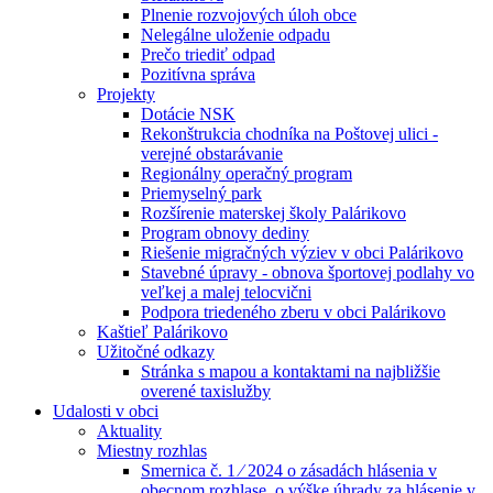
Plnenie rozvojových úloh obce
Nelegálne uloženie odpadu
Prečo triediť odpad
Pozitívna správa
Projekty
Dotácie NSK
Rekonštrukcia chodníka na Poštovej ulici -
verejné obstarávanie
Regionálny operačný program
Priemyselný park
Rozšírenie materskej školy Palárikovo
Program obnovy dediny
Riešenie migračných výziev v obci Palárikovo
Stavebné úpravy - obnova športovej podlahy vo
veľkej a malej telocvični
Podpora triedeného zberu v obci Palárikovo
Kaštieľ Palárikovo
Užitočné odkazy
Stránka s mapou a kontaktami na najbližšie
overené taxislužby
Udalosti v obci
Aktuality
Miestny rozhlas
Smernica č. 1 ⁄ 2024 o zásadách hlásenia v
obecnom rozhlase, o výške úhrady za hlásenie v