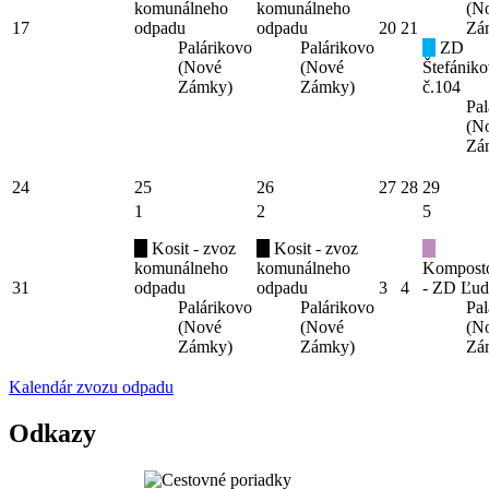
komunálneho
komunálneho
(N
17
odpadu
odpadu
20
21
Zá
Palárikovo
Palárikovo
ZD
(Nové
(Nové
Štefániko
Zámky)
Zámky)
č.104
Pal
(N
Zá
24
25
26
27
28
29
1
2
5
Kosit - zvoz
Kosit - zvoz
komunálneho
komunálneho
Kompost
31
odpadu
odpadu
3
4
- ZD Ľud
Palárikovo
Palárikovo
Pal
(Nové
(Nové
(N
Zámky)
Zámky)
Zá
Kalendár zvozu odpadu
Odkazy