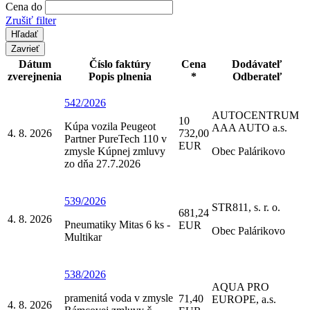
Cena do
Zrušiť filter
Zavrieť
Dátum
Číslo faktúry
Cena
Dodávateľ
zverejnenia
Popis plnenia
*
Odberateľ
542/2026
AUTOCENTRUM
10
Kúpa vozila Peugeot
AAA AUTO a.s.
4. 8. 2026
732,00
Partner PureTech 110 v
EUR
zmysle Kúpnej zmluvy
Obec Palárikovo
zo dňa 27.7.2026
539/2026
STR811, s. r. o.
681,24
4. 8. 2026
Pneumatiky Mitas 6 ks -
EUR
Obec Palárikovo
Multikar
538/2026
AQUA PRO
pramenitá voda v zmysle
71,40
EUROPE, a.s.
4. 8. 2026