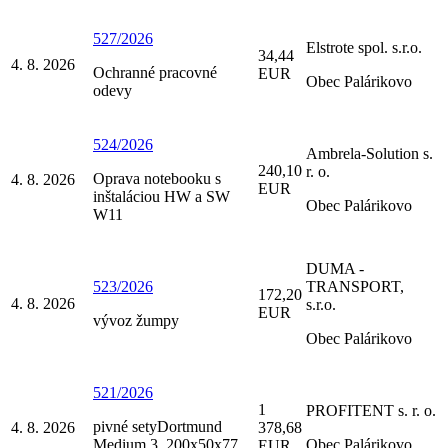
527/2026
Elstrote spol. s.r.o.
34,44
4. 8. 2026
Ochranné pracovné
EUR
Obec Palárikovo
odevy
524/2026
Ambrela-Solution s.
240,10
r. o.
Oprava notebooku s
4. 8. 2026
EUR
inštaláciou HW a SW
Obec Palárikovo
W11
DUMA -
523/2026
TRANSPORT,
172,20
4. 8. 2026
s.r.o.
EUR
vývoz žumpy
Obec Palárikovo
521/2026
1
PROFITENT s. r. o.
pivné setyDortmund
4. 8. 2026
378,68
Medium 3, 200x50x77,
Obec Palárikovo
EUR