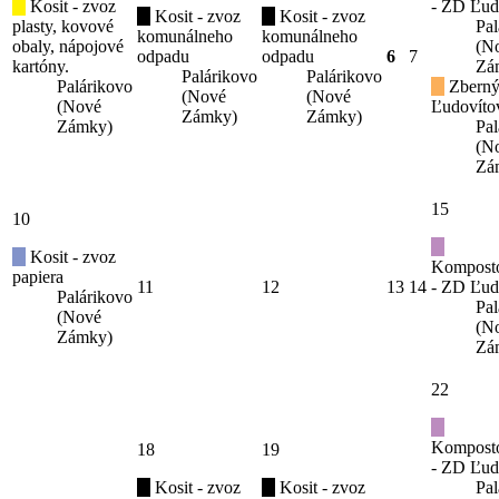
Kosit - zvoz
- ZD Ľud
Kosit - zvoz
Kosit - zvoz
plasty, kovové
Pal
komunálneho
komunálneho
obaly, nápojové
(N
odpadu
odpadu
6
7
kartóny.
Zá
Palárikovo
Palárikovo
Palárikovo
Zberný
(Nové
(Nové
(Nové
Ľudovíto
Zámky)
Zámky)
Zámky)
Pal
(N
Zá
15
10
Kosit - zvoz
Kompost
papiera
11
12
13
14
- ZD Ľud
Palárikovo
Pal
(Nové
(N
Zámky)
Zá
22
Kompost
18
19
- ZD Ľud
Kosit - zvoz
Kosit - zvoz
Pal