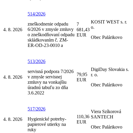
514/2026
KOSIT WEST s. r.
zneškodnenie odpadu
7
o.
6/2026 v zmysle zmluvy
4. 8. 2026
681,43
o zneškodňovaní odpadu
EUR
Obec Palárikovo
skládkovaním č. ZM-
ER-OD-23-0010 a
513/2026
DigiDay Slovakia s.
servisná podpora 7/2026
79,95
r. o.
v zmysle servisnej
4. 8. 2026
EUR
zmluvy na vonkajšiu
Obec Palárikovo
úradnú tabuľu zo dňa
3.6.2022
517/2026
Viera Szíkorová
110,36
SANTECH
Hygienické potreby-
4. 8. 2026
EUR
papierové utierky na
Obec Palárikovo
ruky