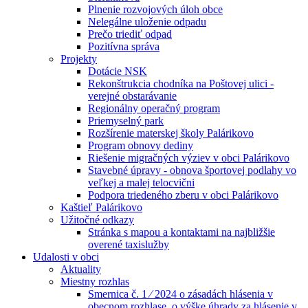
Plnenie rozvojových úloh obce
Nelegálne uloženie odpadu
Prečo triediť odpad
Pozitívna správa
Projekty
Dotácie NSK
Rekonštrukcia chodníka na Poštovej ulici -
verejné obstarávanie
Regionálny operačný program
Priemyselný park
Rozšírenie materskej školy Palárikovo
Program obnovy dediny
Riešenie migračných výziev v obci Palárikovo
Stavebné úpravy - obnova športovej podlahy vo
veľkej a malej telocvični
Podpora triedeného zberu v obci Palárikovo
Kaštieľ Palárikovo
Užitočné odkazy
Stránka s mapou a kontaktami na najbližšie
overené taxislužby
Udalosti v obci
Aktuality
Miestny rozhlas
Smernica č. 1 ⁄ 2024 o zásadách hlásenia v
obecnom rozhlase, o výške úhrady za hlásenie v