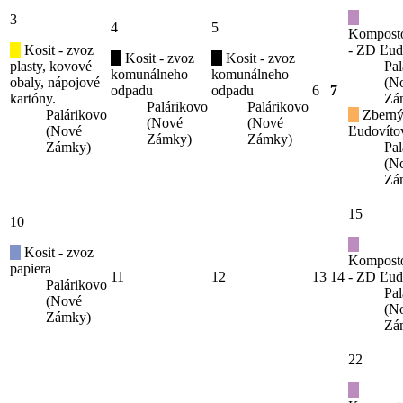
3
4
5
Kompost
Kosit - zvoz
- ZD Ľud
Kosit - zvoz
Kosit - zvoz
plasty, kovové
Pal
komunálneho
komunálneho
obaly, nápojové
(N
odpadu
odpadu
6
7
kartóny.
Zá
Palárikovo
Palárikovo
Palárikovo
Zberný
(Nové
(Nové
(Nové
Ľudovíto
Zámky)
Zámky)
Zámky)
Pal
(N
Zá
15
10
Kosit - zvoz
Kompost
papiera
11
12
13
14
- ZD Ľud
Palárikovo
Pal
(Nové
(N
Zámky)
Zá
22