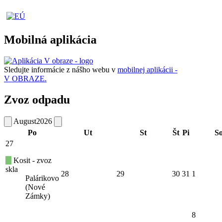
Mobilná aplikácia
Sledujte informácie z nášho webu v
mobilnej aplikácii -
V OBRAZE.
Zvoz odpadu
August
2026
Po
Ut
St
Št
Pi
S
27
Kosit - zvoz
skla
28
29
30
31
1
Palárikovo
(Nové
Zámky)
8