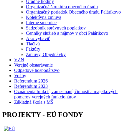
Úradné hodiny
Organizačná štruktúra obecného úradu
Organizačný poriadok Obecného úradu Palárikovo
Kolektívna zmluva
Interné smernice
Sadzobník správnych poplatkov
Cenníky služieb a nájmov v obci Palárikovo
Ako vybaviť
Tlačivá
Faktúry
Zmluvy, Objednávky
VZN
Verejné obstarávanie
Odpadové hospodárstvo
Voľby
Referendum 2026
Referendum 2023
Oznámenia funkcií, zamestnaní, činností a majetkových
pomerov verejných funkcionárov
Základná škola s MŠ
PROJEKTY - EÚ FONDY