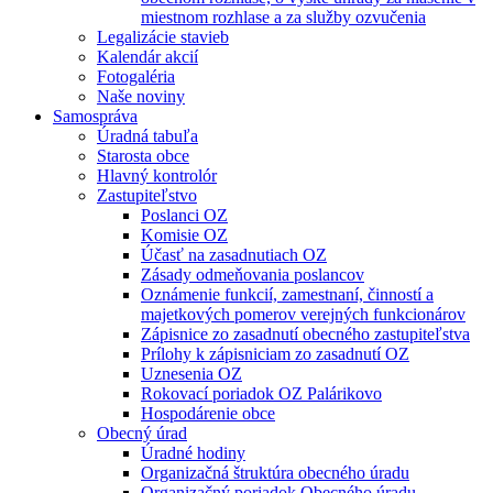
miestnom rozhlase a za služby ozvučenia
Legalizácie stavieb
Kalendár akcií
Fotogaléria
Naše noviny
Samospráva
Úradná tabuľa
Starosta obce
Hlavný kontrolór
Zastupiteľstvo
Poslanci OZ
Komisie OZ
Účasť na zasadnutiach OZ
Zásady odmeňovania poslancov
Oznámenie funkcií, zamestnaní, činností a
majetkových pomerov verejných funkcionárov
Zápisnice zo zasadnutí obecného zastupiteľstva
Prílohy k zápisniciam zo zasadnutí OZ
Uznesenia OZ
Rokovací poriadok OZ Palárikovo
Hospodárenie obce
Obecný úrad
Úradné hodiny
Organizačná štruktúra obecného úradu
Organizačný poriadok Obecného úradu