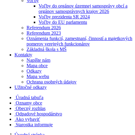
Voľby
Voľby do orgánov územnej samosprávy obcí a
orgánov samosprávnych krajov 2026
Voľby prezidenta SR 2024
Voľby do EU parlamentu
Referendum 2026
Referendum 2023
Oznámenia funkcií, zamestnaní, činností a majetkových
pomerov verejných funkcionárov
Základná škola s MŠ
Kontakty
Napíšte nám
Mapa obce
Odkazy
Mapa webu
Ochrana osobných údajov
Užitočné odkazy
Úradná tabuľa
Oznamy obce
Obecný rozhlas
Odpadové hospodárstvo
Ako vybaviť
Starostka informuje
Úvodná stránka