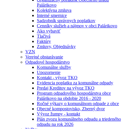
Palárikovo
Kolektívna zmluva
Interné smernice
Sadzobník správnych poplatkov
Cenníky služieb a nájmov v obci Palárikovo
Ako vybaviť
Tlačivá
Faktúry
Zmluvy, Objednávky
VZN
Verejné obstarávanie
Odpadové hospodárstvo
Komunálne služby
Upozornenie
Kontakt - vývoz TKO
Evidencia poplatku za komunálne odpady
Predaj Kreditov na vývoz TKO
Program odpadového hospodárstva obce
Palárikovo na obdobie 2016 - 2020
Ročné výkazy o komunálnom odpade z obce
Obecné kompostovisko, Zberný dvor
Vývoz žumpy - kontakt
Plán zvozu komunálneho odpadu a triedeného
odpadu na rok 2026