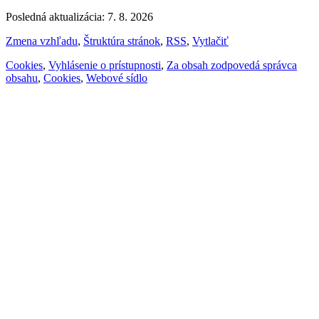
Posledná aktualizácia: 7. 8. 2026
Zmena vzhľadu
,
Štruktúra stránok
,
RSS
,
Vytlačiť
Cookies
,
Vyhlásenie o prístupnosti
,
Za obsah zodpovedá správca
obsahu
,
Cookies
,
Webové sídlo