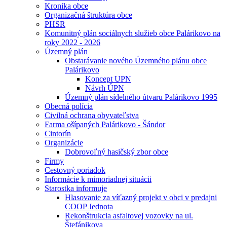
Kronika obce
Organizačná štruktúra obce
PHSR
Komunitný plán sociálnych služieb obce Palárikovo na
roky 2022 - 2026
Územný plán
Obstarávanie nového Územného plánu obce
Palárikovo
Koncept UPN
Návrh ÚPN
Územný plán sídelného útvaru Palárikovo 1995
Obecná polícia
Civilná ochrana obyvateľstva
Farma ošípaných Palárikovo - Šándor
Cintorín
Organizácie
Dobrovoľný hasičský zbor obce
Firmy
Cestovný poriadok
Informácie k mimoriadnej situácii
Starostka informuje
Hlasovanie za víťazný projekt v obci v predajni
COOP Jednota
Rekonštrukcia asfaltovej vozovky na ul.
Štefánikova