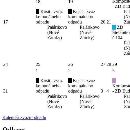
Kompost
18
19
- ZD Ľud
Kosit - zvoz
Kosit - zvoz
Pal
komunálneho
komunálneho
(N
17
odpadu
odpadu
20
21
Zá
Palárikovo
Palárikovo
ZD
(Nové
(Nové
Štefániko
Zámky)
Zámky)
č.104
Pal
(N
Zá
24
25
26
27
28
29
1
2
5
Kosit - zvoz
Kosit - zvoz
komunálneho
komunálneho
Kompost
31
odpadu
odpadu
3
4
- ZD Ľud
Palárikovo
Palárikovo
Pal
(Nové
(Nové
(N
Zámky)
Zámky)
Zá
Kalendár zvozu odpadu
Odkazy