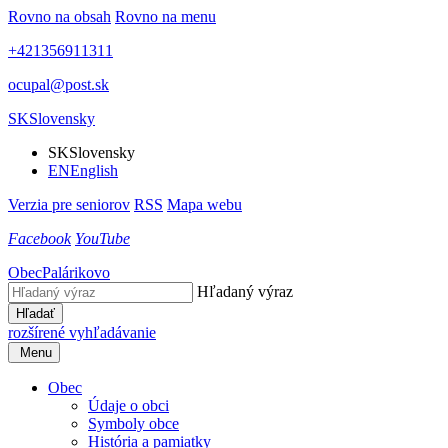
Rovno na obsah
Rovno na menu
+421356911311
ocupal@post.sk
SK
Slovensky
SK
Slovensky
EN
English
Verzia pre seniorov
RSS
Mapa webu
Facebook
YouTube
Obec
Palárikovo
Hľadaný výraz
Hľadať
rozšírené vyhľadávanie
Menu
Obec
Údaje o obci
Symboly obce
História a pamiatky