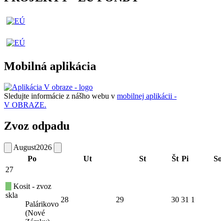
Mobilná aplikácia
Sledujte informácie z nášho webu v
mobilnej aplikácii -
V OBRAZE.
Zvoz odpadu
August
2026
Po
Ut
St
Št
Pi
S
27
Kosit - zvoz
skla
28
29
30
31
1
Palárikovo
(Nové