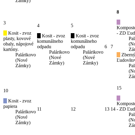
Zámky)
8
3
4
5
Kompost
Kosit - zvoz
- ZD Ľud
Kosit - zvoz
Kosit - zvoz
plasty, kovové
Pal
komunálneho
komunálneho
obaly, nápojové
(N
odpadu
odpadu
6
7
kartóny.
Zá
Palárikovo
Palárikovo
Palárikovo
Zberný
(Nové
(Nové
(Nové
Ľudovíto
Zámky)
Zámky)
Zámky)
Pal
(N
Zá
15
10
Kosit - zvoz
Kompost
papiera
11
12
13
14
- ZD Ľud
Palárikovo
Pal
(Nové
(N
Zámky)
Zá