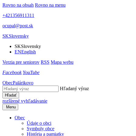
Rovno na obsah
Rovno na menu
+421356911311
ocupal@post.sk
SK
Slovensky
SK
Slovensky
EN
English
Verzia pre seniorov
RSS
Mapa webu
Facebook
YouTube
Obec
Palárikovo
Hľadaný výraz
Hľadať
rozšírené vyhľadávanie
Menu
Obec
Údaje o obci
Symboly obce
História a pamiatky