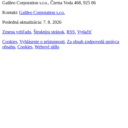
Galileo Corporation s.r.o., Čierna Voda 468, 925 06
Kontakt:
Galileo Corporation s.r.o.
Posledná aktualizácia: 7. 8. 2026
Zmena vzhľadu
,
Štruktúra stránok
,
RSS
,
Vytlačiť
Cookies
,
Vyhlásenie o prístupnosti
,
Za obsah zodpovedá správca
obsahu
,
Cookies
,
Webové sídlo