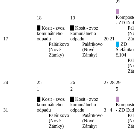
22
Kompost
18
19
- ZD Ľud
Kosit - zvoz
Kosit - zvoz
Pal
komunálneho
komunálneho
(N
17
odpadu
odpadu
20
21
Zá
Palárikovo
Palárikovo
ZD
(Nové
(Nové
Štefániko
Zámky)
Zámky)
č.104
Pal
(N
Zá
24
25
26
27
28
29
1
2
5
Kosit - zvoz
Kosit - zvoz
komunálneho
komunálneho
Kompost
31
odpadu
odpadu
3
4
- ZD Ľud
Palárikovo
Palárikovo
Pal
(Nové
(Nové
(N
Zámky)
Zámky)
Zá