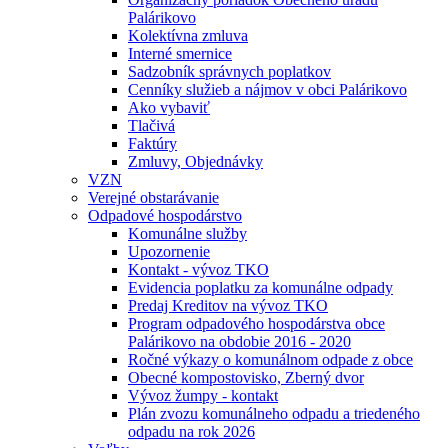
Palárikovo
Kolektívna zmluva
Interné smernice
Sadzobník správnych poplatkov
Cenníky služieb a nájmov v obci Palárikovo
Ako vybaviť
Tlačivá
Faktúry
Zmluvy, Objednávky
VZN
Verejné obstarávanie
Odpadové hospodárstvo
Komunálne služby
Upozornenie
Kontakt - vývoz TKO
Evidencia poplatku za komunálne odpady
Predaj Kreditov na vývoz TKO
Program odpadového hospodárstva obce
Palárikovo na obdobie 2016 - 2020
Ročné výkazy o komunálnom odpade z obce
Obecné kompostovisko, Zberný dvor
Vývoz žumpy - kontakt
Plán zvozu komunálneho odpadu a triedeného
odpadu na rok 2026