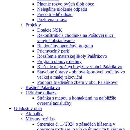
Plnenie rozvojových úloh obce
Nelegálne uloženie odpadu
Prečo triediť odpad
Pozitívna správa
Projekty
Dotácie NSK
Rekonštrukcia chodníka na Poštovej ulici -
verejné obstarávanie
Regionálny operačný program
Priemyselný park
Rozšírenie materskej školy Palárikovo
Program obnovy dediny
Riešenie migračných výziev v obci Palárikovo
Stavebné úpravy - obnova športovej podlahy vo
veľkej a malej telocvični
Podpora triedeného zberu v obci Palárikovo
Kaštieľ Palárikovo
Užitočné odkazy
Stránka s mapou a kontaktami na najbližšie
overené taxislužby
Udalosti v obci
Aktuality
Miestny rozhlas
Smernica č. 1 ⁄ 2024 o zásadách hlásenia v
obecnom rozhlase, o výške úhrady za hlásenie v