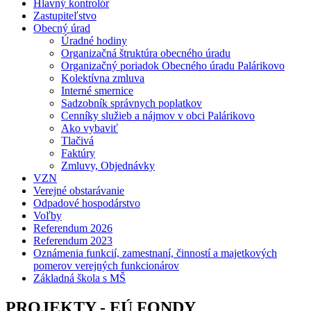
Hlavný kontrolór
Zastupiteľstvo
Obecný úrad
Úradné hodiny
Organizačná štruktúra obecného úradu
Organizačný poriadok Obecného úradu Palárikovo
Kolektívna zmluva
Interné smernice
Sadzobník správnych poplatkov
Cenníky služieb a nájmov v obci Palárikovo
Ako vybaviť
Tlačivá
Faktúry
Zmluvy, Objednávky
VZN
Verejné obstarávanie
Odpadové hospodárstvo
Voľby
Referendum 2026
Referendum 2023
Oznámenia funkcií, zamestnaní, činností a majetkových
pomerov verejných funkcionárov
Základná škola s MŠ
PROJEKTY - EÚ FONDY