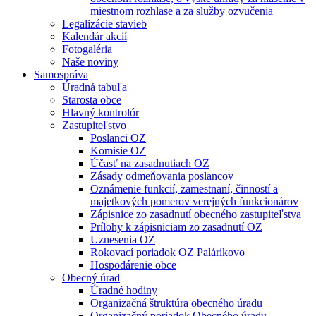
miestnom rozhlase a za služby ozvučenia
Legalizácie stavieb
Kalendár akcií
Fotogaléria
Naše noviny
Samospráva
Úradná tabuľa
Starosta obce
Hlavný kontrolór
Zastupiteľstvo
Poslanci OZ
Komisie OZ
Účasť na zasadnutiach OZ
Zásady odmeňovania poslancov
Oznámenie funkcií, zamestnaní, činností a
majetkových pomerov verejných funkcionárov
Zápisnice zo zasadnutí obecného zastupiteľstva
Prílohy k zápisniciam zo zasadnutí OZ
Uznesenia OZ
Rokovací poriadok OZ Palárikovo
Hospodárenie obce
Obecný úrad
Úradné hodiny
Organizačná štruktúra obecného úradu
Organizačný poriadok Obecného úradu