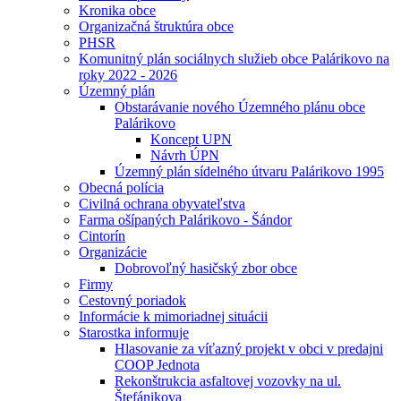
Kronika obce
Organizačná štruktúra obce
PHSR
Komunitný plán sociálnych služieb obce Palárikovo na
roky 2022 - 2026
Územný plán
Obstarávanie nového Územného plánu obce
Palárikovo
Koncept UPN
Návrh ÚPN
Územný plán sídelného útvaru Palárikovo 1995
Obecná polícia
Civilná ochrana obyvateľstva
Farma ošípaných Palárikovo - Šándor
Cintorín
Organizácie
Dobrovoľný hasičský zbor obce
Firmy
Cestovný poriadok
Informácie k mimoriadnej situácii
Starostka informuje
Hlasovanie za víťazný projekt v obci v predajni
COOP Jednota
Rekonštrukcia asfaltovej vozovky na ul.
Štefánikova