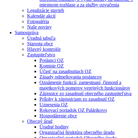
miestnom rozhlase a za služby ozvučenia
Legalizácie stavieb
Kalendár akcií
Fotogaléria
Naše noviny
Samospráva
Úradná tabuľa
Starosta obce
Hlavný kontrolór
Zastupiteľstvo
Poslanci OZ
Komisie OZ
Účasť na zasadnutiach OZ
Zásady odmeňovania poslancov
Oznámenie funkcií, zamestnaní, činností a
majetkových pomerov verejných funkcionárov
Zápisnice zo zasadnutí obecného zastupiteľstva
Prílohy k zápisniciam zo zasadnutí OZ
Uznesenia OZ
Rokovací poriadok OZ Palárikovo
Hospodárenie obce
Obecný úrad
Úradné hodiny
Organizačná štruktúra obecného úradu
Organizačný poriadok Obecného úradu