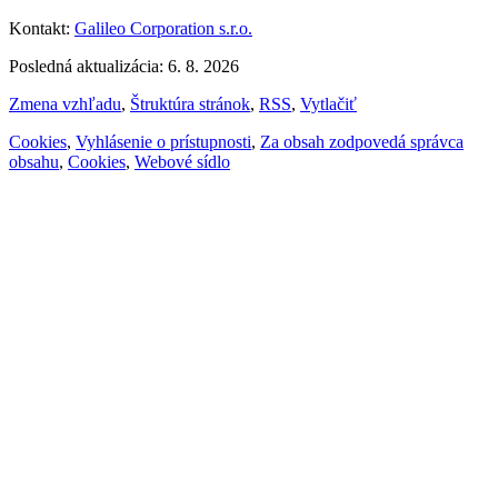
Kontakt:
Galileo Corporation s.r.o.
Posledná aktualizácia: 6. 8. 2026
Zmena vzhľadu
,
Štruktúra stránok
,
RSS
,
Vytlačiť
Cookies
,
Vyhlásenie o prístupnosti
,
Za obsah zodpovedá správca
obsahu
,
Cookies
,
Webové sídlo