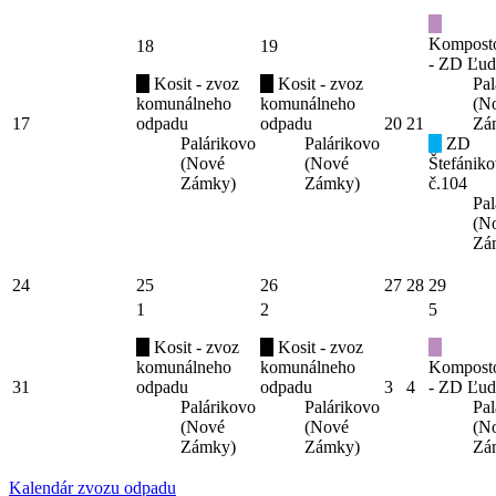
Kompost
18
19
- ZD Ľud
Kosit - zvoz
Kosit - zvoz
Pal
komunálneho
komunálneho
(N
17
odpadu
odpadu
20
21
Zá
Palárikovo
Palárikovo
ZD
(Nové
(Nové
Štefániko
Zámky)
Zámky)
č.104
Pal
(N
Zá
24
25
26
27
28
29
1
2
5
Kosit - zvoz
Kosit - zvoz
komunálneho
komunálneho
Kompost
31
odpadu
odpadu
3
4
- ZD Ľud
Palárikovo
Palárikovo
Pal
(Nové
(Nové
(N
Zámky)
Zámky)
Zá
Kalendár zvozu odpadu