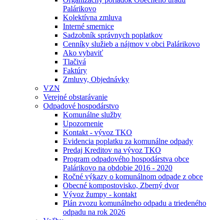
Palárikovo
Kolektívna zmluva
Interné smernice
Sadzobník správnych poplatkov
Cenníky služieb a nájmov v obci Palárikovo
Ako vybaviť
Tlačivá
Faktúry
Zmluvy, Objednávky
VZN
Verejné obstarávanie
Odpadové hospodárstvo
Komunálne služby
Upozornenie
Kontakt - vývoz TKO
Evidencia poplatku za komunálne odpady
Predaj Kreditov na vývoz TKO
Program odpadového hospodárstva obce
Palárikovo na obdobie 2016 - 2020
Ročné výkazy o komunálnom odpade z obce
Obecné kompostovisko, Zberný dvor
Vývoz žumpy - kontakt
Plán zvozu komunálneho odpadu a triedeného
odpadu na rok 2026