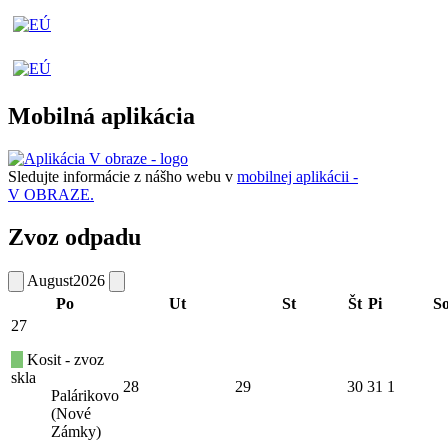
Mobilná aplikácia
Sledujte informácie z nášho webu v
mobilnej aplikácii -
V OBRAZE.
Zvoz odpadu
August
2026
Po
Ut
St
Št
Pi
S
27
Kosit - zvoz
skla
28
29
30
31
1
Palárikovo
(Nové
Zámky)