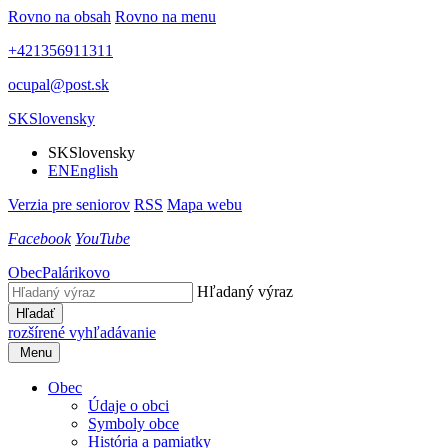
Rovno na obsah
Rovno na menu
+421356911311
ocupal@post.sk
SK
Slovensky
SK
Slovensky
EN
English
Verzia pre seniorov
RSS
Mapa webu
Facebook
YouTube
Obec
Palárikovo
Hľadaný výraz
Hľadať
rozšírené vyhľadávanie
Menu
Obec
Údaje o obci
Symboly obce
História a pamiatky