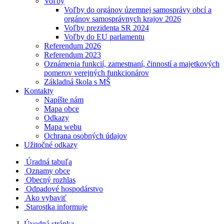
Voľby
Voľby do orgánov územnej samosprávy obcí a
orgánov samosprávnych krajov 2026
Voľby prezidenta SR 2024
Voľby do EU parlamentu
Referendum 2026
Referendum 2023
Oznámenia funkcií, zamestnaní, činností a majetkových
pomerov verejných funkcionárov
Základná škola s MŠ
Kontakty
Napíšte nám
Mapa obce
Odkazy
Mapa webu
Ochrana osobných údajov
Užitočné odkazy
Úradná tabuľa
Oznamy obce
Obecný rozhlas
Odpadové hospodárstvo
Ako vybaviť
Starostka informuje
Úvodná stránka