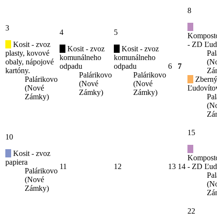
8
3
4
5
Kompost
Kosit - zvoz
- ZD Ľud
Kosit - zvoz
Kosit - zvoz
plasty, kovové
Pal
komunálneho
komunálneho
obaly, nápojové
(N
odpadu
odpadu
6
7
kartóny.
Zá
Palárikovo
Palárikovo
Palárikovo
Zberný
(Nové
(Nové
(Nové
Ľudovíto
Zámky)
Zámky)
Zámky)
Pal
(N
Zá
15
10
Kosit - zvoz
Kompost
papiera
11
12
13
14
- ZD Ľud
Palárikovo
Pal
(Nové
(N
Zámky)
Zá
22