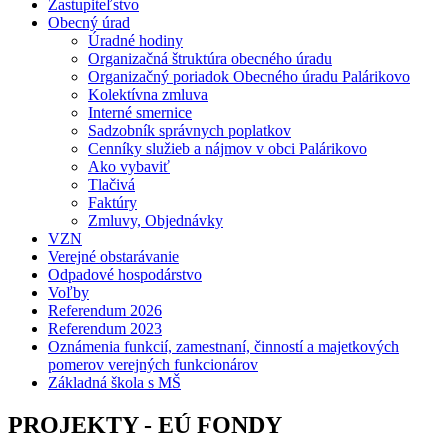
Zastupiteľstvo
Obecný úrad
Úradné hodiny
Organizačná štruktúra obecného úradu
Organizačný poriadok Obecného úradu Palárikovo
Kolektívna zmluva
Interné smernice
Sadzobník správnych poplatkov
Cenníky služieb a nájmov v obci Palárikovo
Ako vybaviť
Tlačivá
Faktúry
Zmluvy, Objednávky
VZN
Verejné obstarávanie
Odpadové hospodárstvo
Voľby
Referendum 2026
Referendum 2023
Oznámenia funkcií, zamestnaní, činností a majetkových
pomerov verejných funkcionárov
Základná škola s MŠ
PROJEKTY - EÚ FONDY