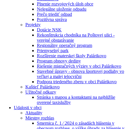
Plnenie rozvojových úloh obce
Nelegálne uloženie odpadu
Prečo triediť odpad
Pozitívna správa
Projekty
Dotácie NSK
Rekonštrukcia chodníka na Poštovej ulici -
verejné obstarávanie
Regionálny operačný program
Priemyselný park
Rozšírenie materskej školy Palárikovo
Program obnovy dediny
Riešenie migračných výziev v obci Palárikovo
Stavebné úpravy - obnova športovej podlahy vo
veľkej a malej telocvični
Podpora triedeného zberu v obci Palárikovo
Kaštieľ Palárikovo
Užitočné odkazy
Stránka s mapou a kontaktami na najbližšie
overené taxislužby
Udalosti v obci
Aktuality
Miestny rozhlas
Smernica č. 1 ⁄ 2024 o zásadách hlásenia v
obecnom rozhlase, o výške úhrady za hlásenie v