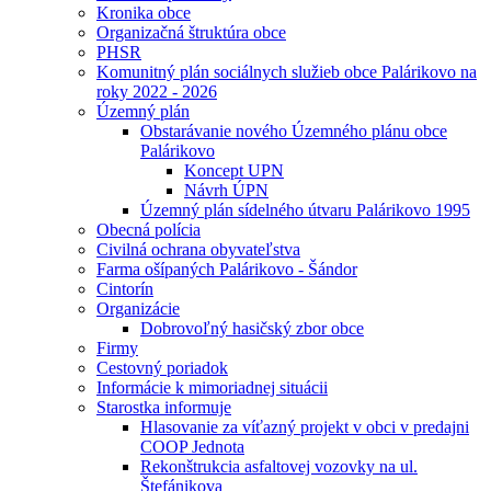
Kronika obce
Organizačná štruktúra obce
PHSR
Komunitný plán sociálnych služieb obce Palárikovo na
roky 2022 - 2026
Územný plán
Obstarávanie nového Územného plánu obce
Palárikovo
Koncept UPN
Návrh ÚPN
Územný plán sídelného útvaru Palárikovo 1995
Obecná polícia
Civilná ochrana obyvateľstva
Farma ošípaných Palárikovo - Šándor
Cintorín
Organizácie
Dobrovoľný hasičský zbor obce
Firmy
Cestovný poriadok
Informácie k mimoriadnej situácii
Starostka informuje
Hlasovanie za víťazný projekt v obci v predajni
COOP Jednota
Rekonštrukcia asfaltovej vozovky na ul.
Štefánikova