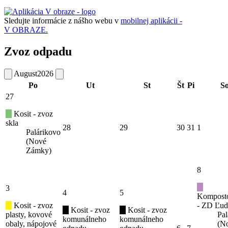
Sledujte informácie z nášho webu v
mobilnej aplikácii -
V OBRAZE.
Zvoz odpadu
August
2026
Po
Ut
St
Št
Pi
S
27
Kosit - zvoz
skla
28
29
30
31
1
Palárikovo
(Nové
Zámky)
8
3
4
5
Kompost
Kosit - zvoz
- ZD Ľud
Kosit - zvoz
Kosit - zvoz
plasty, kovové
Pal
komunálneho
komunálneho
obaly, nápojové
(N