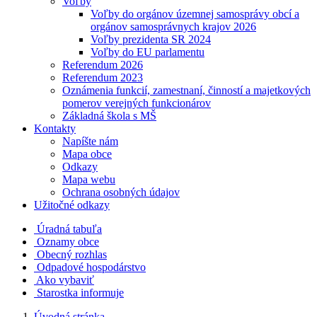
Voľby
Voľby do orgánov územnej samosprávy obcí a
orgánov samosprávnych krajov 2026
Voľby prezidenta SR 2024
Voľby do EU parlamentu
Referendum 2026
Referendum 2023
Oznámenia funkcií, zamestnaní, činností a majetkových
pomerov verejných funkcionárov
Základná škola s MŠ
Kontakty
Napíšte nám
Mapa obce
Odkazy
Mapa webu
Ochrana osobných údajov
Užitočné odkazy
Úradná tabuľa
Oznamy obce
Obecný rozhlas
Odpadové hospodárstvo
Ako vybaviť
Starostka informuje
Úvodná stránka