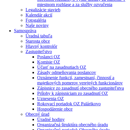
miestnom rozhlase a za služby ozvučenia
Legalizácie stavieb
Kalendár akcií
Fotogaléria
Naše noviny
Samospráva
Úradná tabuľa
Starosta obce
Hlavný kontrolór
Zastupiteľstvo
Poslanci OZ
Komisie OZ
Účasť na zasadnutiach OZ
Zásady odmeňovania poslancov
Oznámenie funkcií, zamestnaní, činností a
majetkových pomerov verejných funkcionárov
Zápisnice zo zasadnutí obecného zastupiteľstva
Prílohy k zápisniciam zo zasadnutí OZ
Uznesenia OZ
Rokovací poriadok OZ Palárikovo
Hospodárenie obce
Obecný úrad
Úradné hodiny
Organizačná štruktúra obecného úradu
Organizačný poriadok Obecného úradu