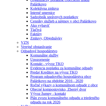
Palárikovo
Kolektívna zmluva
Interné smernice
Sadzobník správnych poplatkov
Cenníky služieb a nájmov v obci Palárikovo
Ako vybaviť
Tlačivá
Faktúry
Zmluvy, Objednávky
VZN
Verejné obstarávanie
Odpadové hospodárstvo
Komunálne služby
Upozornenie
Kontakt - vývoz TKO
Evidencia poplatku za komunálne odpady
Predaj Kreditov na vývoz TKO
Program odpadového hospodárstva obce
Palárikovo na obdobie 2016 - 2020
Ročné výkazy o komunálnom odpade z obce
Obecné kompostovisko, Zberný dvor
Vývoz žumpy - kontakt
Plán zvozu komunálneho odpadu a triedeného
odpadu na rok 2026