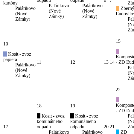
odpadu
odpadu
6
7
kartóny.
Zá
Palárikovo
Palárikovo
Palárikovo
Zberný
(Nové
(Nové
(Nové
Ľudovíto
Zámky)
Zámky)
Zámky)
Pal
(N
Zá
15
10
Kosit - zvoz
Kompost
papiera
11
12
13
14
- ZD Ľud
Palárikovo
Pal
(Nové
(N
Zámky)
Zá
22
Kompost
18
19
- ZD Ľud
Kosit - zvoz
Kosit - zvoz
Pal
komunálneho
komunálneho
(N
17
odpadu
odpadu
20
21
Zá
Palárikovo
Palárikovo
ZD