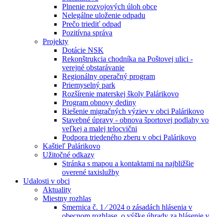
Plnenie rozvojových úloh obce
Nelegálne uloženie odpadu
Prečo triediť odpad
Pozitívna správa
Projekty
Dotácie NSK
Rekonštrukcia chodníka na Poštovej ulici -
verejné obstarávanie
Regionálny operačný program
Priemyselný park
Rozšírenie materskej školy Palárikovo
Program obnovy dediny
Riešenie migračných výziev v obci Palárikovo
Stavebné úpravy - obnova športovej podlahy vo
veľkej a malej telocvični
Podpora triedeného zberu v obci Palárikovo
Kaštieľ Palárikovo
Užitočné odkazy
Stránka s mapou a kontaktami na najbližšie
overené taxislužby
Udalosti v obci
Aktuality
Miestny rozhlas
Smernica č. 1 ⁄ 2024 o zásadách hlásenia v
obecnom rozhlase, o výške úhrady za hlásenie v