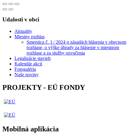
Udalosti v obci
Aktuality
Miestny rozhlas
Smernica č. 1 ⁄ 2024 o zásadách hlásenia v obecnom
rozhlase, o výške úhrady za hlásenie v miestnom
rozhlase a za služby ozvučenia
Legalizácie stavieb
Kalendár akcií
Fotogaléria
Naše noviny
PROJEKTY - EÚ FONDY
Mobilná aplikácia