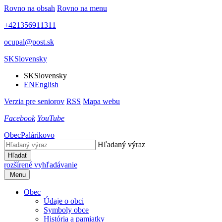
Rovno na obsah
Rovno na menu
+421356911311
ocupal@post.sk
SK
Slovensky
SK
Slovensky
EN
English
Verzia pre seniorov
RSS
Mapa webu
Facebook
YouTube
Obec
Palárikovo
Hľadaný výraz
Hľadať
rozšírené vyhľadávanie
Menu
Obec
Údaje o obci
Symboly obce
História a pamiatky