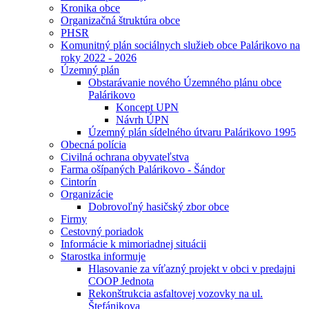
Kronika obce
Organizačná štruktúra obce
PHSR
Komunitný plán sociálnych služieb obce Palárikovo na
roky 2022 - 2026
Územný plán
Obstarávanie nového Územného plánu obce
Palárikovo
Koncept UPN
Návrh ÚPN
Územný plán sídelného útvaru Palárikovo 1995
Obecná polícia
Civilná ochrana obyvateľstva
Farma ošípaných Palárikovo - Šándor
Cintorín
Organizácie
Dobrovoľný hasičský zbor obce
Firmy
Cestovný poriadok
Informácie k mimoriadnej situácii
Starostka informuje
Hlasovanie za víťazný projekt v obci v predajni
COOP Jednota
Rekonštrukcia asfaltovej vozovky na ul.
Štefánikova