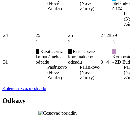
(Nové
(Nové
Štefániko
Zámky)
Zámky)
č.104
Pal
(N
Zá
24
25
26
27
28
29
1
2
5
Kosit - zvoz
Kosit - zvoz
komunálneho
komunálneho
Kompost
31
odpadu
odpadu
3
4
- ZD Ľud
Palárikovo
Palárikovo
Pal
(Nové
(Nové
(N
Zámky)
Zámky)
Zá
Kalendár zvozu odpadu
Odkazy