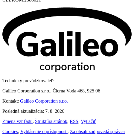
Technický prevádzkovateľ:
Galileo Corporation s.r.o., Čierna Voda 468, 925 06
Kontakt:
Galileo Corporation s.r.o.
Posledná aktualizácia: 7. 8. 2026
Zmena vzhľadu
,
Štruktúra stránok
,
RSS
,
Vytlačiť
Cookies
,
Vyhlásenie o prístupnosti
,
Za obsah zodpovedá správca