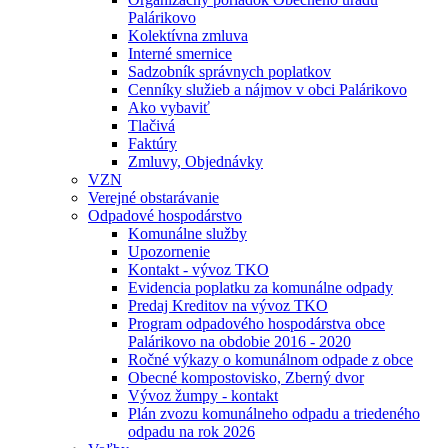
Palárikovo
Kolektívna zmluva
Interné smernice
Sadzobník správnych poplatkov
Cenníky služieb a nájmov v obci Palárikovo
Ako vybaviť
Tlačivá
Faktúry
Zmluvy, Objednávky
VZN
Verejné obstarávanie
Odpadové hospodárstvo
Komunálne služby
Upozornenie
Kontakt - vývoz TKO
Evidencia poplatku za komunálne odpady
Predaj Kreditov na vývoz TKO
Program odpadového hospodárstva obce
Palárikovo na obdobie 2016 - 2020
Ročné výkazy o komunálnom odpade z obce
Obecné kompostovisko, Zberný dvor
Vývoz žumpy - kontakt
Plán zvozu komunálneho odpadu a triedeného
odpadu na rok 2026