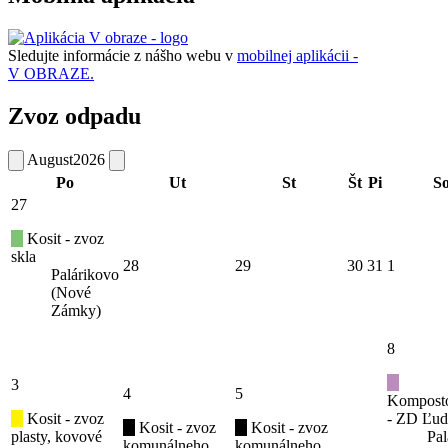
Sledujte informácie z nášho webu v
mobilnej aplikácii -
V OBRAZE.
Zvoz odpadu
August
2026
Po
Ut
St
Št
Pi
S
27
Kosit - zvoz
skla
28
29
30
31
1
Palárikovo
(Nové
Zámky)
8
3
4
5
Kompost
Kosit - zvoz
- ZD Ľud
Kosit - zvoz
Kosit - zvoz
plasty, kovové
Pal
komunálneho
komunálneho