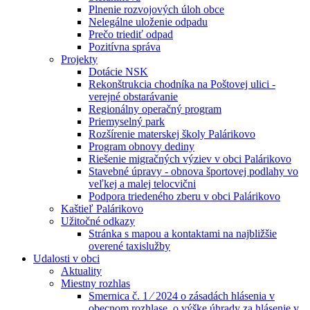
Plnenie rozvojových úloh obce
Nelegálne uloženie odpadu
Prečo triediť odpad
Pozitívna správa
Projekty
Dotácie NSK
Rekonštrukcia chodníka na Poštovej ulici -
verejné obstarávanie
Regionálny operačný program
Priemyselný park
Rozšírenie materskej školy Palárikovo
Program obnovy dediny
Riešenie migračných výziev v obci Palárikovo
Stavebné úpravy - obnova športovej podlahy vo
veľkej a malej telocvični
Podpora triedeného zberu v obci Palárikovo
Kaštieľ Palárikovo
Užitočné odkazy
Stránka s mapou a kontaktami na najbližšie
overené taxislužby
Udalosti v obci
Aktuality
Miestny rozhlas
Smernica č. 1 ⁄ 2024 o zásadách hlásenia v
obecnom rozhlase, o výške úhrady za hlásenie v