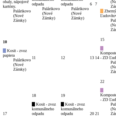
obaly, nápojové
(N
odpadu
odpadu
6
7
kartóny.
Zá
Palárikovo
Palárikovo
Palárikovo
Zberný
(Nové
(Nové
(Nové
Ľudovíto
Zámky)
Zámky)
Zámky)
Pal
(N
Zá
15
10
Kosit - zvoz
Kompost
papiera
11
12
13
14
- ZD Ľud
Palárikovo
Pal
(Nové
(N
Zámky)
Zá
22
Kompost
18
19
- ZD Ľud
Kosit - zvoz
Kosit - zvoz
Pal
komunálneho
komunálneho
(N
17
odpadu
odpadu
20
21
Zá