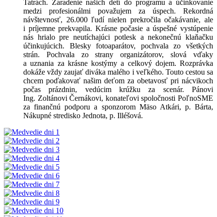
Tatrách. Zaradenie našich detí do programu a účinkovanie
medzi profesionálmi považujem za úspech. Rekordná
návštevnosť, 26.000 ľudí nielen prekročila očakávanie, ale
i príjemne prekvapila. Krásne počasie a úspešné vystúpenie
nás hrialo pre neutíchajúci potlesk a nekonečnú klaňačku
účinkujúcich. Blesky fotoaparátov, pochvala zo všetkých
strán. Pochvala zo strany organizátorov, slová vďaky
a uznania za krásne kostýmy a celkový dojem. Rozprávka
dokáže vždy zaujať diváka malého i veľkého. Touto cestou sa
chcem poďakovať našim deťom za obetavosť pri nácvikoch
počas prázdnin, vedúcim krúžku za scenár. Pánovi
Ing. Zoltánovi Černákovi, konateľovi spoločnosti PoľnoSME
za finančnú podporu a sponzorom Mäso Atkári, p. Bárta,
Nákupné stredisko Jednota, p. Illéšová.