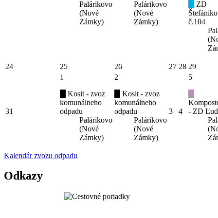
Palárikovo
Palárikovo
ZD
(Nové
(Nové
Štefániko
Zámky)
Zámky)
č.104
Pal
(N
Zá
24
25
26
27
28
29
1
2
5
Kosit - zvoz
Kosit - zvoz
komunálneho
komunálneho
Kompost
31
odpadu
odpadu
3
4
- ZD Ľud
Palárikovo
Palárikovo
Pal
(Nové
(Nové
(N
Zámky)
Zámky)
Zá
Kalendár zvozu odpadu
Odkazy