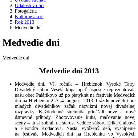
Udalosti v obci
Fotogaléria
Kultúrne akcie
Rok 2013
Medvedie dni
Medvedie dni
Medvedie dni
Medvedie dni 2013
Medvedie dni, VI. ročník – Hrebienok Vysoké Tatry.
Divadelný súbor Veselá kopa opäť úspešne reprezentovala
našu obec Palárikovo už po piatykrát na festivale Medvedích
dní na Hrebienku 2.-3.-4. augusta 2013. Prázdninové dni pre
mladých divadelníkov začali nácvikmi novej divadelnej
rozprávky. Každodenné stretnutia prinášali nové a nové
úsmevné príhody. Zhotovovanie kulís, maľovanie novej
scény – tú si zobrali na starosť vedúce súboru Erika Galbavá
a Eleonóra Kodadová. Nastal vytúžený deň, vystúpenie
na festivale Medvedích dní na Hrebienku vo Vysokých