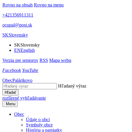
Rovno na obsah
Rovno na menu
+421356911311
ocupal@post.sk
SK
Slovensky
SK
Slovensky
EN
English
Verzia pre seniorov
RSS
Mapa webu
Facebook
YouTube
Obec
Palárikovo
Hľadaný výraz
Hľadať
rozšírené vyhľadávanie
Menu
Obec
Údaje o obci
Symboly obce
História a pamiatky