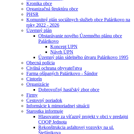
Kronika obce
Organizačná štruktúra obce
PHSR
Komunitný plán sociálnych služieb obce Palárikovo na
roky 2022 - 2026
Územný plán
Obstarávanie nového Územného plánu obce
Palárikovo
Koncept UPN
Návrh ÚPN
Územný plán sídelného útvaru Palárikovo 1995
Obecná polícia
Civilná ochrana obyvateľstva
Farma ošípaných Palárikovo - Šándor
Cintorín
Organizácie
Dobrovoľný hasičský zbor obce
Firmy
Cestovný poriadok
Informácie k mimoriadnej situácii
Starostka informuje
Hlasovanie za víťazný projekt v obci v predajni
COOP Jednota
Rekonštrukcia asfaltovej vozovky na ul.
Štefánikova