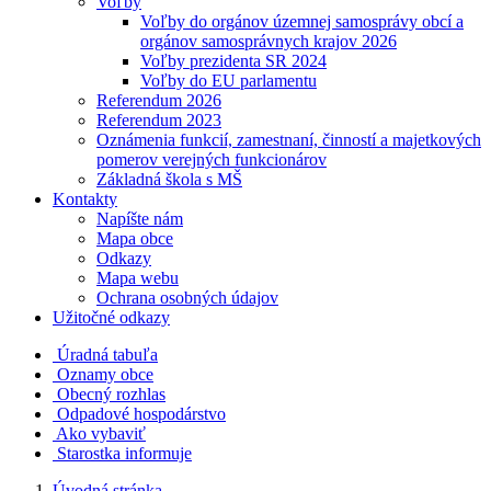
Voľby
Voľby do orgánov územnej samosprávy obcí a
orgánov samosprávnych krajov 2026
Voľby prezidenta SR 2024
Voľby do EU parlamentu
Referendum 2026
Referendum 2023
Oznámenia funkcií, zamestnaní, činností a majetkových
pomerov verejných funkcionárov
Základná škola s MŠ
Kontakty
Napíšte nám
Mapa obce
Odkazy
Mapa webu
Ochrana osobných údajov
Užitočné odkazy
Úradná tabuľa
Oznamy obce
Obecný rozhlas
Odpadové hospodárstvo
Ako vybaviť
Starostka informuje
Úvodná stránka