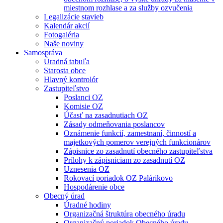
miestnom rozhlase a za služby ozvučenia
Legalizácie stavieb
Kalendár akcií
Fotogaléria
Naše noviny
Samospráva
Úradná tabuľa
Starosta obce
Hlavný kontrolór
Zastupiteľstvo
Poslanci OZ
Komisie OZ
Účasť na zasadnutiach OZ
Zásady odmeňovania poslancov
Oznámenie funkcií, zamestnaní, činností a
majetkových pomerov verejných funkcionárov
Zápisnice zo zasadnutí obecného zastupiteľstva
Prílohy k zápisniciam zo zasadnutí OZ
Uznesenia OZ
Rokovací poriadok OZ Palárikovo
Hospodárenie obce
Obecný úrad
Úradné hodiny
Organizačná štruktúra obecného úradu
Organizačný poriadok Obecného úradu