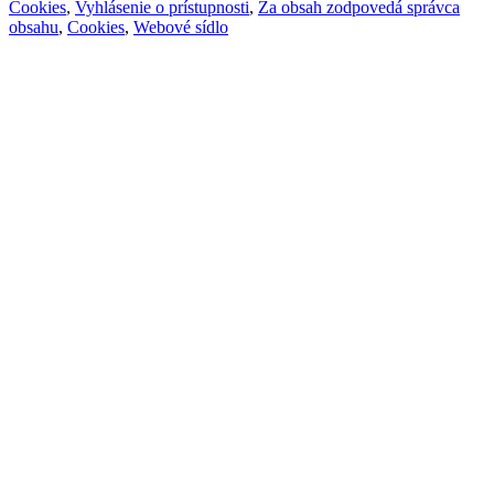
Cookies
,
Vyhlásenie o prístupnosti
,
Za obsah zodpovedá správca
obsahu
,
Cookies
,
Webové sídlo