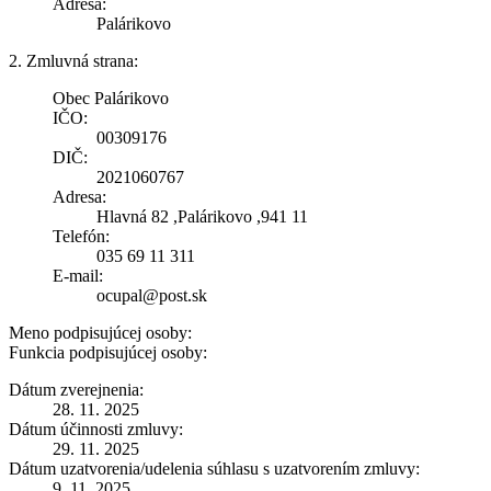
Adresa:
Palárikovo
2. Zmluvná strana:
Obec Palárikovo
IČO:
00309176
DIČ:
2021060767
Adresa:
Hlavná 82 ,Palárikovo ,941 11
Telefón:
035 69 11 311
E-mail:
ocupal@post.sk
Meno podpisujúcej osoby:
Funkcia podpisujúcej osoby:
Dátum zverejnenia:
28. 11. 2025
Dátum účinnosti zmluvy:
29. 11. 2025
Dátum uzatvorenia/udelenia súhlasu s uzatvorením zmluvy:
9. 11. 2025