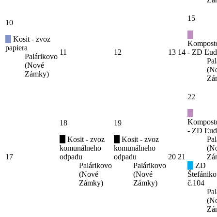
15
10
Kosit - zvoz
Kompost
papiera
11
12
13
14
- ZD Ľud
Palárikovo
Pal
(Nové
(N
Zámky)
Zá
22
Kompost
18
19
- ZD Ľud
Kosit - zvoz
Kosit - zvoz
Pal
komunálneho
komunálneho
(N
17
odpadu
odpadu
20
21
Zá
Palárikovo
Palárikovo
ZD
(Nové
(Nové
Štefániko
Zámky)
Zámky)
č.104
Pal
(N
Zá