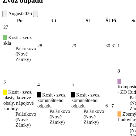
Zvoz odpadu
August
2026
Po
Ut
St
Št
Pi
S
27
Kosit - zvoz
skla
28
29
30
31
1
Palárikovo
(Nové
Zámky)
8
3
4
5
Kompost
Kosit - zvoz
- ZD Ľud
Kosit - zvoz
Kosit - zvoz
plasty, kovové
Pal
komunálneho
komunálneho
obaly, nápojové
(N
odpadu
odpadu
6
7
kartóny.
Zá
Palárikovo
Palárikovo
Palárikovo
Zberný
(Nové
(Nové
(Nové
Ľudovíto
Zámky)
Zámky)
Zámky)
Pal
(N
Zá