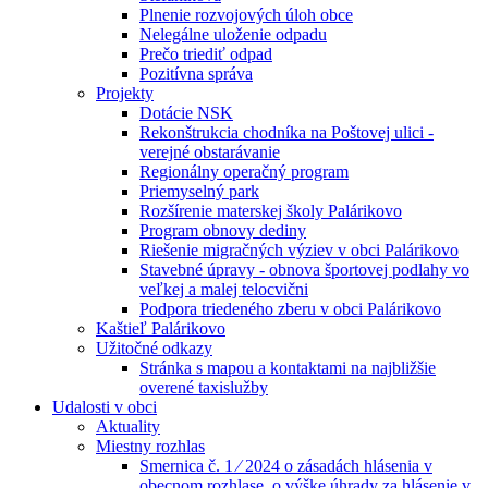
Plnenie rozvojových úloh obce
Nelegálne uloženie odpadu
Prečo triediť odpad
Pozitívna správa
Projekty
Dotácie NSK
Rekonštrukcia chodníka na Poštovej ulici -
verejné obstarávanie
Regionálny operačný program
Priemyselný park
Rozšírenie materskej školy Palárikovo
Program obnovy dediny
Riešenie migračných výziev v obci Palárikovo
Stavebné úpravy - obnova športovej podlahy vo
veľkej a malej telocvični
Podpora triedeného zberu v obci Palárikovo
Kaštieľ Palárikovo
Užitočné odkazy
Stránka s mapou a kontaktami na najbližšie
overené taxislužby
Udalosti v obci
Aktuality
Miestny rozhlas
Smernica č. 1 ⁄ 2024 o zásadách hlásenia v
obecnom rozhlase, o výške úhrady za hlásenie v