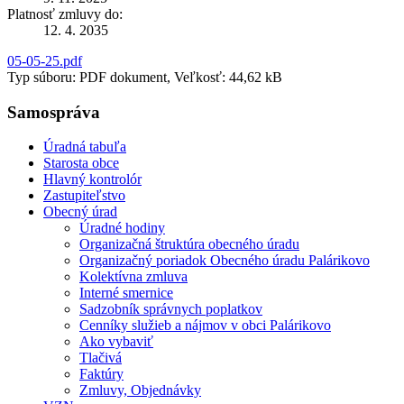
Platnosť zmluvy do:
12. 4. 2035
05-05-25.pdf
Typ súboru: PDF dokument, Veľkosť: 44,62 kB
Samospráva
Úradná tabuľa
Starosta obce
Hlavný kontrolór
Zastupiteľstvo
Obecný úrad
Úradné hodiny
Organizačná štruktúra obecného úradu
Organizačný poriadok Obecného úradu Palárikovo
Kolektívna zmluva
Interné smernice
Sadzobník správnych poplatkov
Cenníky služieb a nájmov v obci Palárikovo
Ako vybaviť
Tlačivá
Faktúry
Zmluvy, Objednávky