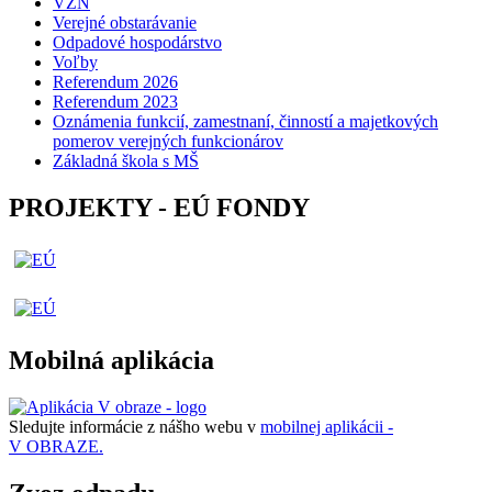
VZN
Verejné obstarávanie
Odpadové hospodárstvo
Voľby
Referendum 2026
Referendum 2023
Oznámenia funkcií, zamestnaní, činností a majetkových
pomerov verejných funkcionárov
Základná škola s MŠ
PROJEKTY - EÚ FONDY
Mobilná aplikácia
Sledujte informácie z nášho webu v
mobilnej aplikácii -
V OBRAZE.