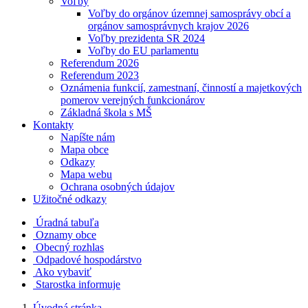
Voľby
Voľby do orgánov územnej samosprávy obcí a
orgánov samosprávnych krajov 2026
Voľby prezidenta SR 2024
Voľby do EU parlamentu
Referendum 2026
Referendum 2023
Oznámenia funkcií, zamestnaní, činností a majetkových
pomerov verejných funkcionárov
Základná škola s MŠ
Kontakty
Napíšte nám
Mapa obce
Odkazy
Mapa webu
Ochrana osobných údajov
Užitočné odkazy
Úradná tabuľa
Oznamy obce
Obecný rozhlas
Odpadové hospodárstvo
Ako vybaviť
Starostka informuje
Úvodná stránka