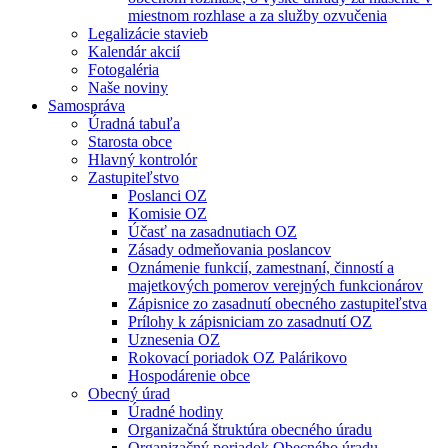
miestnom rozhlase a za služby ozvučenia
Legalizácie stavieb
Kalendár akcií
Fotogaléria
Naše noviny
Samospráva
Úradná tabuľa
Starosta obce
Hlavný kontrolór
Zastupiteľstvo
Poslanci OZ
Komisie OZ
Účasť na zasadnutiach OZ
Zásady odmeňovania poslancov
Oznámenie funkcií, zamestnaní, činností a
majetkových pomerov verejných funkcionárov
Zápisnice zo zasadnutí obecného zastupiteľstva
Prílohy k zápisniciam zo zasadnutí OZ
Uznesenia OZ
Rokovací poriadok OZ Palárikovo
Hospodárenie obce
Obecný úrad
Úradné hodiny
Organizačná štruktúra obecného úradu
Organizačný poriadok Obecného úradu