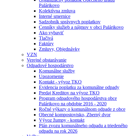
Palárikovo
Kolektívna zmluva
Interné smernice
Sadzobník správnych poplatkov
Cenníky služieb a nájmov v obci Palárikovo
Ako vybaviť
Tlačivá
Faktúry
Zmluvy, Objednávky
VZN
Verejné obstarávanie
Odpadové hospodárstvo
Komunálne služby
Upozornenie
Kontakt - vývoz TKO
Evidencia poplatku za komunálne odpady
Predaj Kreditov na vývoz TKO
Program odpadového hospodárstva obce
Palárikovo na obdobie 2016 - 2020
Ročné výkazy o komunálnom odpade z obce
Obecné kompostovisko, Zberný dvor
Vývoz žumpy - kontakt
Plán zvozu komunálneho odpadu a triedeného
odpadu na rok 2026