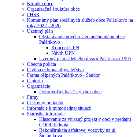
Kronika obce
Organizačná štruktúra obce
PHSR
Komunitný plán sociálnych služieb obce Palárikovo na
roky 2022 - 2026
Územný plán
Obstarávanie nového Územného plánu obce
Palárikovo
Koncept UPN
Návrh ÚPN
Územný plán sídelného útvaru Palárikovo 1995
Obecná polícia
Civilná ochrana obyvateľstva
Farma ošípaných Palárikovo - Šándor
Cintorín
Organizácie
Dobrovoľný hasičský zbor obce
Firmy
Cestovný poriadok
Informácie k mimoriadnej situácii
Starostka informuje
Hlasovanie za víťazný projekt v obci v predajni
COOP Jednota
Rekonštrukcia asfaltovej vozovky na ul.
Štefánikova