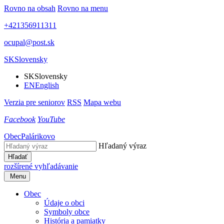
Rovno na obsah
Rovno na menu
+421356911311
ocupal@post.sk
SK
Slovensky
SK
Slovensky
EN
English
Verzia pre seniorov
RSS
Mapa webu
Facebook
YouTube
Obec
Palárikovo
Hľadaný výraz
Hľadať
rozšírené vyhľadávanie
Menu
Obec
Údaje o obci
Symboly obce
História a pamiatky