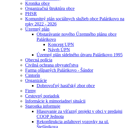
Kronika obce
Organizačná štruktúra obce
PHSR
Komunitný plán sociálnych služieb obce Palárikovo na
roky 2022 - 2026
Územný plán
Obstarávanie nového Územného plánu obce
Palárikovo
Koncept UPN
Návrh ÚPN
Územný plán sídelného útvaru Palárikovo 1995
Obecná polícia
Civilná ochrana obyvateľstva
Farma ošípaných Palárikovo - Šándor
Cintorín
Organizácie
Dobrovoľný hasičský zbor obce
Firmy
Cestovný poriadok
Informácie k mimoriadnej situácii
Starostka informuje
Hlasovanie za víťazný projekt v obci v predajni
COOP Jednota
Rekonštrukcia asfaltovej vozovky na ul.
Štefánikova