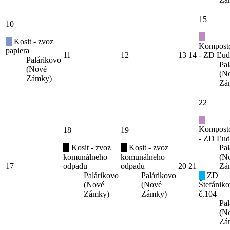
15
10
Kosit - zvoz
Kompost
papiera
11
12
13
14
- ZD Ľud
Palárikovo
Pal
(Nové
(N
Zámky)
Zá
22
Kompost
18
19
- ZD Ľud
Kosit - zvoz
Kosit - zvoz
Pal
komunálneho
komunálneho
(N
17
odpadu
odpadu
20
21
Zá
Palárikovo
Palárikovo
ZD
(Nové
(Nové
Štefániko
Zámky)
Zámky)
č.104
Pal
(N
Zá