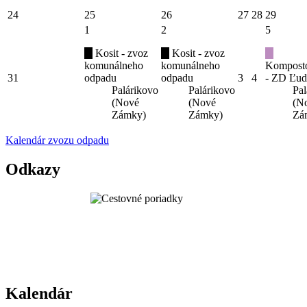
24
25
26
27
28
29
1
2
5
Kosit - zvoz
Kosit - zvoz
komunálneho
komunálneho
Kompost
31
odpadu
odpadu
3
4
- ZD Ľud
Palárikovo
Palárikovo
Pal
(Nové
(Nové
(N
Zámky)
Zámky)
Zá
Kalendár zvozu odpadu
Odkazy
Kalendár