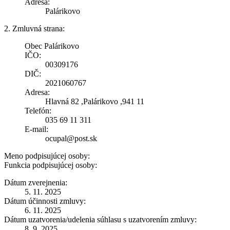
Adresa:
Palárikovo
2. Zmluvná strana:
Obec Palárikovo
IČO:
00309176
DIČ:
2021060767
Adresa:
Hlavná 82 ,Palárikovo ,941 11
Telefón:
035 69 11 311
E-mail:
ocupal@post.sk
Meno podpisujúcej osoby:
Funkcia podpisujúcej osoby:
Dátum zverejnenia:
5. 11. 2025
Dátum účinnosti zmluvy:
6. 11. 2025
Dátum uzatvorenia/udelenia súhlasu s uzatvorením zmluvy:
8. 9. 2025