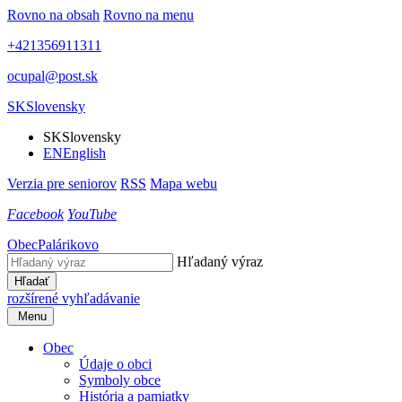
Rovno na obsah
Rovno na menu
+421356911311
ocupal@post.sk
SK
Slovensky
SK
Slovensky
EN
English
Verzia pre seniorov
RSS
Mapa webu
Facebook
YouTube
Obec
Palárikovo
Hľadaný výraz
Hľadať
rozšírené vyhľadávanie
Menu
Obec
Údaje o obci
Symboly obce
História a pamiatky