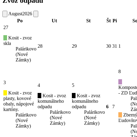
Zvoz odpadu
August
2026
Po
Ut
St
Št
Pi
S
27
Kosit - zvoz
skla
28
29
30
31
1
Palárikovo
(Nové
Zámky)
8
3
4
5
Kompost
Kosit - zvoz
- ZD Ľud
Kosit - zvoz
Kosit - zvoz
plasty, kovové
Pal
komunálneho
komunálneho
obaly, nápojové
(N
odpadu
odpadu
6
7
kartóny.
Zá
Palárikovo
Palárikovo
Palárikovo
Zberný
(Nové
(Nové
(Nové
Ľudovíto
Zámky)
Zámky)
Zámky)
Pal
(N
Zá