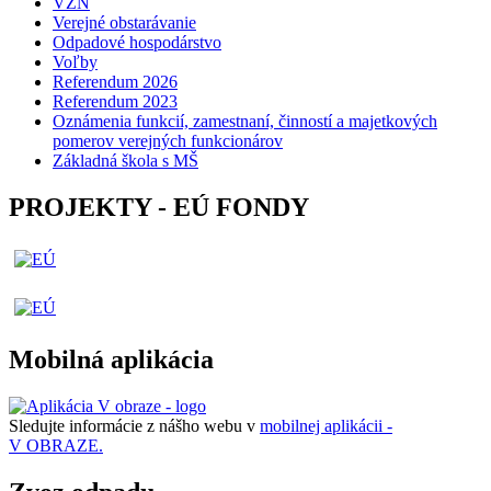
VZN
Verejné obstarávanie
Odpadové hospodárstvo
Voľby
Referendum 2026
Referendum 2023
Oznámenia funkcií, zamestnaní, činností a majetkových
pomerov verejných funkcionárov
Základná škola s MŠ
PROJEKTY - EÚ FONDY
Mobilná aplikácia
Sledujte informácie z nášho webu v
mobilnej aplikácii -
V OBRAZE.