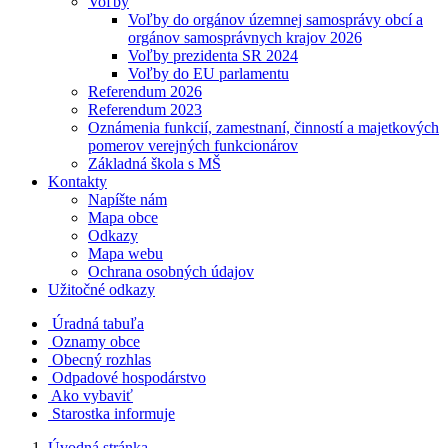
Voľby
Voľby do orgánov územnej samosprávy obcí a
orgánov samosprávnych krajov 2026
Voľby prezidenta SR 2024
Voľby do EU parlamentu
Referendum 2026
Referendum 2023
Oznámenia funkcií, zamestnaní, činností a majetkových
pomerov verejných funkcionárov
Základná škola s MŠ
Kontakty
Napíšte nám
Mapa obce
Odkazy
Mapa webu
Ochrana osobných údajov
Užitočné odkazy
Úradná tabuľa
Oznamy obce
Obecný rozhlas
Odpadové hospodárstvo
Ako vybaviť
Starostka informuje
Úvodná stránka