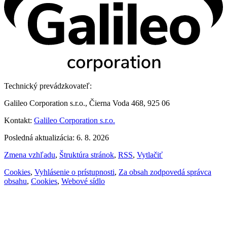
Technický prevádzkovateľ:
Galileo Corporation s.r.o., Čierna Voda 468, 925 06
Kontakt:
Galileo Corporation s.r.o.
Posledná aktualizácia: 6. 8. 2026
Zmena vzhľadu
,
Štruktúra stránok
,
RSS
,
Vytlačiť
Cookies
,
Vyhlásenie o prístupnosti
,
Za obsah zodpovedá správca
obsahu
,
Cookies
,
Webové sídlo