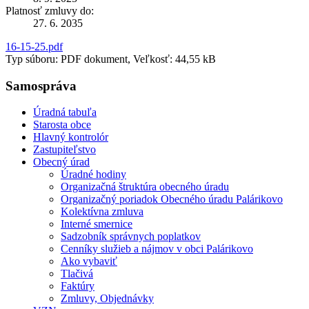
Platnosť zmluvy do:
27. 6. 2035
16-15-25.pdf
Typ súboru: PDF dokument, Veľkosť: 44,55 kB
Samospráva
Úradná tabuľa
Starosta obce
Hlavný kontrolór
Zastupiteľstvo
Obecný úrad
Úradné hodiny
Organizačná štruktúra obecného úradu
Organizačný poriadok Obecného úradu Palárikovo
Kolektívna zmluva
Interné smernice
Sadzobník správnych poplatkov
Cenníky služieb a nájmov v obci Palárikovo
Ako vybaviť
Tlačivá
Faktúry
Zmluvy, Objednávky