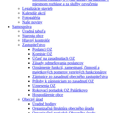
miestnom rozhlase a za služby ozvučenia
Legalizácie stavieb
Kalendár akcií
Fotogaléria
Naše noviny
Samospráva
Úradná tabuľa
Starosta obce
Hlavný kontrolór
Zastupiteľstvo
Poslanci OZ
Komisie OZ
Účasť na zasadnutiach OZ
Zásady odmeňovania poslancov
Oznámenie funkcií, zamestnaní, činností a
majetkových pomerov verejných funkcionárov
Zápisnice zo zasadnutí obecného zastupiteľstva
Prílohy k zápisniciam zo zasadnutí OZ
Uznesenia OZ
Rokovací poriadok OZ Palárikovo
Hospodárenie obce
Obecný úrad
Úradné hodiny
Organizačná štruktúra obecného úradu
Organizačný poriadok Obecného úradu