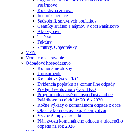
Palárikovo
Kolektívna zmluva
Interné smernice
Sadzobník správnych poplatkov
Cenníky služieb a nájmov v obci Palárikovo
Ako vybaviť
Tlačivá
Faktúry
Zmluvy, Objednávky
VZN
Verejné obstarávanie
Odpadové hospodárstvo
Komunálne služby
Upozornenie
Kontakt - vývoz TKO
Evidencia poplatku za komunálne odpady
Predaj Kreditov na vývoz TKO
Program odpadového hospodárstva obce
Palárikovo na obdobie 2016 - 2020
Ročné výkazy o komunálnom odpade z obce
Obecné kompostovisko, Zberný dvor
Vývoz žumpy - kontakt
Plán zvozu komunálneho odpadu a triedeného
odpadu na rok 2026