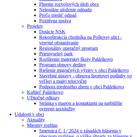
Plnenie rozvojových úloh obce
Nelegálne uloženie odpadu
Prečo triediť odpad
Pozitívna správa
Projekty
Dotácie NSK
Rekonštrukcia chodníka na Poštovej ulici -
verejné obstarávanie
Regionálny operačný program
Priemyselný park
Rozšírenie materskej školy Palárikovo
Program obnovy dediny
Riešenie migračných výziev v obci Palárikovo
Stavebné úpravy - obnova športovej podlahy vo
veľkej a malej telocvični
Podpora triedeného zberu v obci Palárikovo
Kaštieľ Palárikovo
Užitočné odkazy
Stránka s mapou a kontaktami na najbližšie
overené taxislužby
Udalosti v obci
Aktuality
Miestny rozhlas
Smernica č. 1 ⁄ 2024 o zásadách hlásenia v
obecnom rozhlase, o výške úhrady za hlásenie v